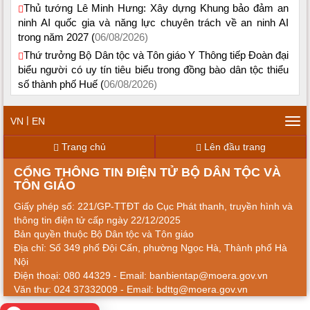
Thủ tướng Lê Minh Hưng: Xây dựng Khung bảo đảm an
ninh AI quốc gia và năng lực chuyên trách về an ninh AI
trong năm 2027 (
06/08/2026)
Thứ trưởng Bộ Dân tộc và Tôn giáo Y Thông tiếp Đoàn đại
biểu người có uy tín tiêu biểu trong đồng bào dân tộc thiểu
số thành phố Huế (
06/08/2026)
|
VN
EN
Tog
navi
Trang chủ
Lên đầu trang
CỔNG THÔNG TIN ĐIỆN TỬ BỘ DÂN TỘC VÀ
TÔN GIÁO
Giấy phép số: 221/GP-TTĐT do Cục Phát thanh, truyền hình và
thông tin điện tử cấp ngày 22/12/2025
Bản quyền thuộc Bộ Dân tộc và Tôn giáo
Địa chỉ: Số 349 phố Đội Cấn, phường Ngọc Hà, Thành phố Hà
Nội
Điện thoại: 080 44329 - Email: banbientap@moera.gov.vn
Văn thư: 024 37332009 - Email: bdttg@moera.gov.vn