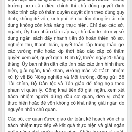
trường hợp cần điều chỉnh thì chủ động quyết định
hoặc trình cấp có thẩm quyền quyết định theo đúng quy
định, không để vốn, kinh phí tiếp tục tồn đọng ở các nội
dung không còn khả năng thực hiện. Chỉ đạo các sở,
ngành, Ủy ban nhân dân cấp xã, chủ đầu tư, đơn vị sử
dụng ngân sách đẩy nhanh tiến độ hoàn thiện hồ sơ,
nghiệm thu, thanh toán, quyết toán; tập trung tháo gỡ
các vướng mắc hoặc kịp thời báo cáo cấp có thẩm
quyền xem xét, quyết định. Định kỳ, trước ngày 20 hằng
tháng, Ủy ban nhân dân cấp tỉnh báo cáo tình hình thực
hiện, giải ngân, khó khăn, vướng mắc và trách nhiệm
xử lý về Bộ Nông nghiệp và Môi trường, đồng gửi Bộ
Tài chính, Bộ Dân tộc và Tôn giáo để tổng hợp theo
phạm vi quản lý. Công khai tiến độ giải ngân, xem xét
trách nhiệm người đứng đầu cơ quan, đơn vị chậm
thực hiện hoặc để vốn không có khả năng giải ngân do
nguyên nhân chủ quan.
Các bộ, cơ quan được giao dự toán, kế hoạch vốn chịu
trách nhiệm trực tiếp về kết quả thực hiện và giải ngân
ngân sách nhà nước được giao. Khẩn trương rà soát,