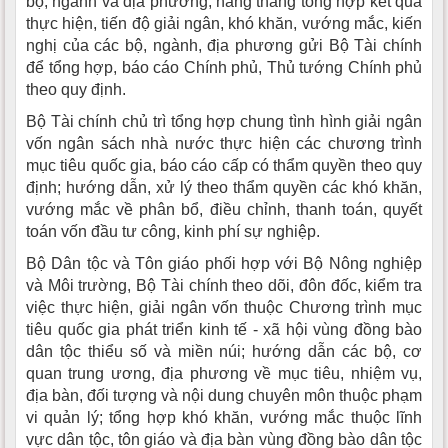
bộ, ngành và địa phương; hằng tháng tổng hợp kết quả
thực hiện, tiến độ giải ngân, khó khăn, vướng mắc, kiến
nghị của các bộ, ngành, địa phương gửi Bộ Tài chính
để tổng hợp, báo cáo Chính phủ, Thủ tướng Chính phủ
theo quy định.
Bộ Tài chính chủ trì tổng hợp chung tình hình giải ngân
vốn ngân sách nhà nước thực hiện các chương trình
mục tiêu quốc gia, báo cáo cấp có thẩm quyền theo quy
định; hướng dẫn, xử lý theo thẩm quyền các khó khăn,
vướng mắc về phân bổ, điều chỉnh, thanh toán, quyết
toán vốn đầu tư công, kinh phí sự nghiệp.
Bộ Dân tộc và Tôn giáo phối hợp với Bộ Nông nghiệp
và Môi trường, Bộ Tài chính theo dõi, đôn đốc, kiểm tra
việc thực hiện, giải ngân vốn thuộc Chương trình mục
tiêu quốc gia phát triển kinh tế - xã hội vùng đồng bào
dân tộc thiểu số và miền núi; hướng dẫn các bộ, cơ
quan trung ương, địa phương về mục tiêu, nhiệm vụ,
địa bàn, đối tượng và nội dung chuyên môn thuộc phạm
vi quản lý; tổng hợp khó khăn, vướng mắc thuộc lĩnh
vực dân tộc, tôn giáo và địa bàn vùng đồng bào dân tộc