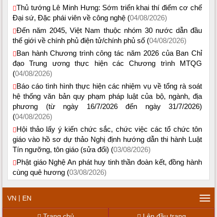
Thủ tướng Lê Minh Hưng: Sớm triển khai thí điểm cơ chế
Đại sứ, Đặc phái viên về công nghệ (
04/08/2026)
Đến năm 2045, Việt Nam thuộc nhóm 30 nước dẫn đầu
thế giới về chính phủ điện tử/chính phủ số (
04/08/2026)
Ban hành Chương trình công tác năm 2026 của Ban Chỉ
đạo Trung ương thực hiện các Chương trình MTQG
(
04/08/2026)
Báo cáo tình hình thực hiện các nhiệm vụ về tổng rà soát
hệ thống văn bản quy phạm pháp luật của bộ, ngành, địa
phương (từ ngày 16/7/2026 đến ngày 31/7/2026)
(
04/08/2026)
Hội thảo lấy ý kiến chức sắc, chức việc các tổ chức tôn
giáo vào hồ sơ dự thảo Nghị định hướng dẫn thi hành Luật
Tín ngưỡng, tôn giáo (sửa đổi) (
03/08/2026)
Phật giáo Nghệ An phát huy tinh thần đoàn kết, đồng hành
cùng quê hương (
03/08/2026)
|
VN
EN
Tog
navi
Trang chủ
Lên đầu trang