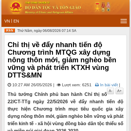
|
VN
EN
Tog
navi
Thứ Năm, ngày 06/08/2026 07:14 SA
Chỉ thị về đẩy nhanh tiến độ
Chương trình MTQG xây dựng
nông thôn mới, giảm nghèo bền
vững và phát triển KTXH vùng
DTTS&MN
10:27 AM 26/05/2026
|
Lượt xem: 6251
In bài viết
|
A-
A+
Thủ tướng Chính phủ ban hành Chỉ thị số
22/CT-TTg ngày 22/5/2026 về đẩy nhanh tiến độ
thực hiện Chương trình mục tiêu quốc gia xây
dựng nông thôn mới, giảm nghèo bền vững và phát
triển kinh tế - xã hội vùng đồng bào dân tộc thiểu số
và miền núi giai đoạn 2026-2030.