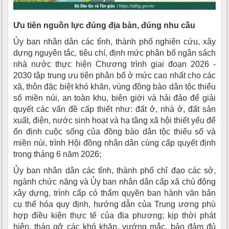
Ưu tiên nguồn lực đúng địa bàn, đúng nhu cầu
Ủy ban nhân dân các tỉnh, thành phố nghiên cứu, xây
dựng nguyên tắc, tiêu chí, định mức phân bổ ngân sách
nhà nước thực hiện Chương trình giai đoạn 2026 -
2030 tập trung ưu tiên phân bổ ở mức cao nhất cho các
xã, thôn đặc biệt khó khăn, vùng đồng bào dân tộc thiểu
số miền núi, an toàn khu, biên giới và hải đảo để giải
quyết các vấn đề cấp thiết như: đất ở, nhà ở, đất sản
xuất, điện, nước sinh hoạt và hạ tầng xã hội thiết yếu để
ổn định cuộc sống của đồng bào dân tộc thiểu số và
miền núi, trình Hội đồng nhân dân cùng cấp quyết định
trong tháng 6 năm 2026;
Ủy ban nhân dân các tỉnh, thành phố chỉ đạo các sở,
ngành chức năng và Ủy ban nhân dân cấp xã chủ động
xây dựng, trình cấp có thẩm quyền ban hành văn bản
cụ thể hóa quy định, hướng dẫn của Trung ương phù
hợp điều kiện thực tế của địa phương; kịp thời phát
hiện, tháo gỡ các khó khăn, vướng mắc, bảo đảm đủ