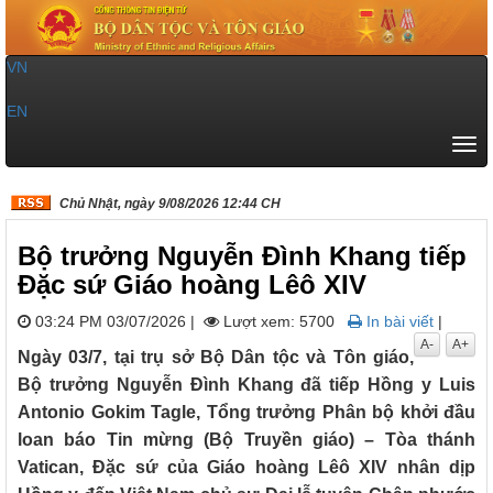
VN
|
EN
Tog
navi
Chủ Nhật, ngày 9/08/2026 12:44 CH
Bộ trưởng Nguyễn Đình Khang tiếp
Đặc sứ Giáo hoàng Lêô XIV
03:24 PM 03/07/2026
|
Lượt xem: 5700
In bài viết
|
A-
A+
Ngày 03/7, tại trụ sở Bộ Dân tộc và Tôn giáo,
Bộ trưởng Nguyễn Đình Khang đã tiếp Hồng y Luis
Antonio Gokim Tagle, Tổng trưởng Phân bộ khởi đầu
loan báo Tin mừng (Bộ Truyền giáo) – Tòa thánh
Vatican, Đặc sứ của Giáo hoàng Lêô XIV nhân dịp