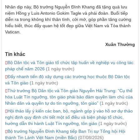
Nhân dịp này, Bộ trưởng Nguyễn Đình Khang đã tặng quà lưu
niệm Hồng y Luis Antonio Gokim Tagle và phái đoàn. Buổi tiếp
diễn ra trong không khí thân tình, cởi mở, góp phần tăng cường
hiểu biết, thúc đẩy quan hệ tốt đẹp giữa Việt Nam và Tòa thánh
Vatican.
Xuân Thường
Tin khác
Bộ Dân tộc và Tôn giáo tổ chức tập huấn về nghiệp vụ công tác
pháp chế năm 2026 (
1 ngày trước)
Đẩy nhanh tiến độ xây dựng các trường học thuộc Bộ Dân tộc
và Tôn giáo (
1 ngày trước)
Thứ trưởng Bộ Dân tộc và Tôn giáo Nguyễn Hải Trung: “Cụ thể
hóa Luật Tín ngưỡng, tôn giáo phải bảo đảm quyền làm chủ của
Nhân dân và quyền tự do tín ngưỡng, tôn giáo” (
1 ngày trước)
Hội thảo lấy ý kiến các ban, bộ, ngành góp ý vào hồ sơ dự thảo
nghị định quy định chi tiết một số điều và biện pháp tổ chức,
hướng dẫn thi hành Luật Tín ngưỡng, tôn giáo (
1 ngày trước)
Bộ trưởng Nguyễn Đình Khang tiếp Ban Trị sự Tổng hội Hội
thánh Tin Lành Việt Nam (miền Bắc) (
07/08/2026)