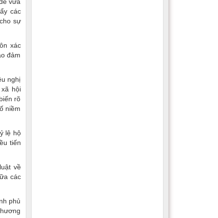
 để vừa
đẩy các
 cho sự
uôn xác
bảo đảm
ều nghị
 xã hội
biến rõ
cố niềm
ỷ lệ hộ
ều tiến
luật về
iữa các
ính phủ
 chương