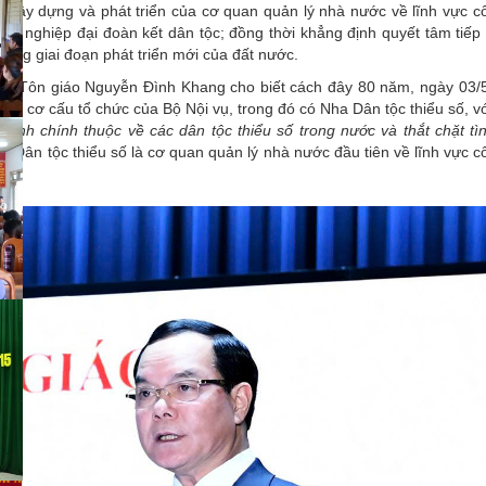
 xây dựng và phát triển của cơ quan quản lý nhà nước về lĩnh vực c
 sự nghiệp đại đoàn kết dân tộc; đồng thời khẳng định quyết tâm tiếp 
trong giai đoạn phát triển mới của đất nước.
c và Tôn giáo Nguyễn Đình Khang cho biết cách đây 80 năm, ngày 03/
 về cơ cấu tổ chức của Bộ Nội vụ, trong đó có Nha Dân tộc thiểu số, v
hành ch
ính thuộc về các dân tộc thiểu s
ố trong nước và thắt chặt tì
a Dân tộc thiểu số là cơ quan quản lý nhà nước đầu tiên về lĩnh vực c
à.