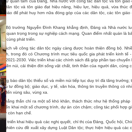
sắc sự quan tâm của Đảng, Nhà nước với công tác dân tộc và tôn giáo
c dân tộc và tôn giáo đạt hiệu năng, hiệu lực, hiệu quả, vừa thúc 
tôn giáo để phát huy hơn nữa đóng góp của các dân tộc, các tôn giáo
tộc, Bộ trưởng Nguyễn Đình Khang khẳng định, Đảng và Nhà nước l
ặc biệt quan trọng trong sự nghiệp cách mạng. Quan điểm nhất quán là 
au cùng phát triển.
 sách về công tác dân tộc ngày càng được hoàn thiện đồng bộ. Nhi
ành, trong đó có Chương trình mục tiêu quốc gia phát triển kinh tế -
oạn 2021-2030. Việc triển khai các chính sách đã góp phần tạo chuyển 
miền núi, cải thiện đời sống vật chất, tinh thần của người dân, củng 
g bào dân tộc thiểu số và miền núi tiếp tục duy trì đà tăng trưởng; t
u tư đồng bộ; giáo dục, y tế, văn hóa, thông tin truyền thông có nhi
ng đến vùng sâu, vùng xa.
 thẳng thắn chỉ ra một số khó khăn, thách thức như hệ thống pháp 
ộ triển khai một số chương trình, dự án còn chậm; công tác phối hợp g
u tư còn hạn chế.
 tục triển khai hiệu quả các nghị quyết, chỉ thị của Đảng, Quốc hội, Ch
, nghiên cứu đề xuất xây dựng Luật Dân tộc; thực hiện hiệu quả các