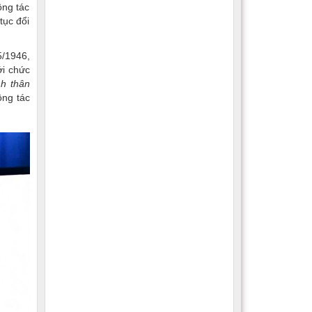
ông tác
tục đổi
5/1946,
ới chức
nh thân
ông tác