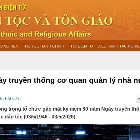
ƯƠNG TIỆN
THỦ TỤC HÀNH CHÍNH
THƯ ĐIỆN TỬ
ĐIỀU HÀNH TÁC NGHIỆ
ày truyền thống cơ quan quản lý nhà 
c
In bài viết
|
A
long trọng tổ chức gặp mặt kỷ niệm 80 năm Ngày truyền th
 dân tộc (03/5/1946 - 03/5/2026).