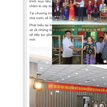
trình mục tiêu quốc gia; thúc đẩy chuyển đổi số, 
chăm lo xây dựng đội ngũ cán bộ làm công tác dân 
Tại chương trình, các đại biểu đã cùng xem phim 
nhà nước về lĩnh vực công tác dân tộc.
Phát biểu tại buổi gặp mặt, nguyên Thứ trưởng,
sẻ về những dấu mốc đáng nhớ của ngành công tác 
sẽ tiếp tục phát huy truyền thống đoàn kết, trách 
mới.