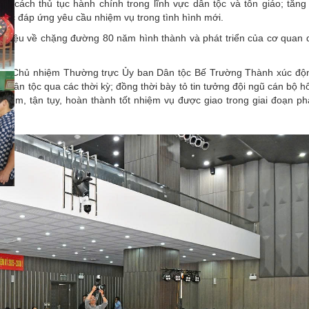
cải cách thủ tục hành chính trong lĩnh vực dân tộc và tôn giáo; tăn
tộc đáp ứng yêu cầu nhiệm vụ trong tình hình mới.
tư liệu về chặng đường 80 năm hình thành và phát triển của cơ quan 
 Phó Chủ nhiệm Thường trực Ủy ban Dân tộc Bế Trường Thành xúc độ
dân tộc qua các thời kỳ; đồng thời bày tỏ tin tưởng đội ngũ cán bộ 
nhiệm, tận tụy, hoàn thành tốt nhiệm vụ được giao trong giai đoạn phá