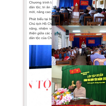
Chương trình là dịp để ôn lại chặng đường 80 năm
dân tộc; tri ân các thế hệ cán bộ đã đóng góp cho
mới, nâng cao hiệu lực, hiệu quả công tác dân tộc 
Phát biểu tại buổi gặp mặt, Bộ trưởng Bộ Dân tộ
Chủ tịch Hồ Chí Minh đã ký sắc lệnh số 58 quy định
năng, nhiệm vụ
“Xem xét các v
ấn đề ch
ính trị
và
thiện giữa các dân tộc sống trên đất Việt Nam
”, Nh
dân tộc của Chính phủ Việt Nam Dân chủ Cộng ho