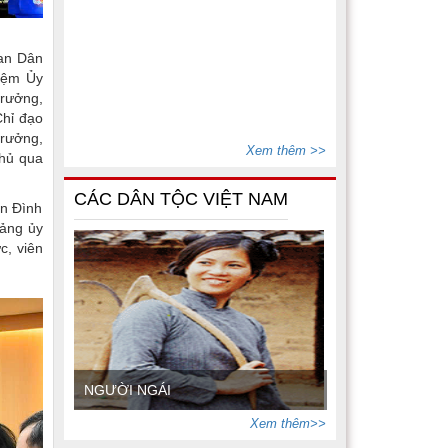
an Dân
iệm Ủy
trưởng,
hỉ đạo
rưởng,
Xem thêm >>
hủ qua
CÁC DÂN TỘC VIỆT NAM
ễn Đình
Đảng ủy
c, viên
NGƯỜI NGÁI
Xem thêm>>