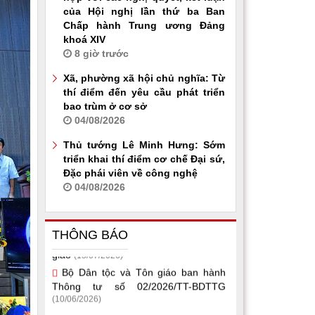
của Hội nghị lần thứ ba Ban
Chấp hành Trung ương Đảng
khoá XIV
8 giờ trước
Xã, phường xã hội chủ nghĩa: Từ
thí điểm đến yêu cầu phát triển
bao trùm ở cơ sở
04/08/2026
Thủ tướng Lê Minh Hưng: Sớm
triển khai thí điểm cơ chế Đại sứ,
Đặc phái viên về công nghệ
04/08/2026
Một số văn bản quy phạm pháp luật
thuộc lĩnh vực dân tộc, tín ngưỡng, tôn
giáo
(15/07/2026)
THÔNG BÁO
Bộ Dân tộc và Tôn giáo ban hành
Thông tư số 02/2026/TT-BDTTG
(10/06/2026)