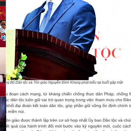
trưởng Bộ Dân tộc và Tôn giáo Nguyễn Đình Khang phát biểu tại buổi gặp mặt
 giai đoạn cách mạng, từ kháng chiến chống thực dân Pháp, chống
g tác dân tộc luôn giữ vai trò quan trọng trong việc tham mưu cho Đả
cố khối đại đoàn kết toàn dân tộc, góp phần giữ vững ổn định chính tr
ố và miền núi.
và Tôn giáo được thành lập trên cơ sở hợp nhất Ủy ban Dân tộc và ch
 là kết quả của hành trình đổi mới bước vào kỷ nguyên mới, cuộc cá