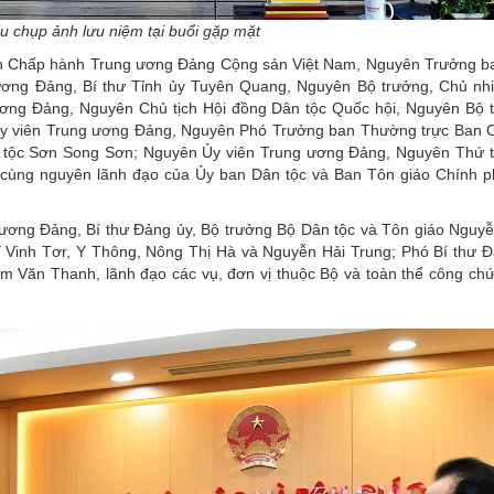
ểu chụp ảnh lưu niệm tại buổi gặp mặt
n Chấp hành Trung ương Đảng Cộng sản Việt Nam, Nguyên Trưởng b
ơng Đảng, Bí thư Tỉnh ủy Tuyên Quang, Nguyên Bộ trưởng, Chủ nh
ơng Đảng, Nguyên Chủ tịch Hội đồng Dân tộc Quốc hội, Nguyên Bộ 
y viên Trung ương Đảng, Nguyên Phó Trưởng ban Thường trực Ban C
tộc Sơn Song Sơn; Nguyên Ủy viên Trung ương Đảng, Nguyên Thứ t
ùng nguyên lãnh đạo của Ủy ban Dân tộc và Ban Tôn giáo Chính p
 ương Đảng, Bí thư Đảng ủy, Bộ trưởng Bộ Dân tộc và Tôn giáo Nguy
 Vinh Tơr, Y Thông, Nông Thị Hà và Nguyễn Hải Trung; Phó Bí thư 
m Văn Thanh, lãnh đạo các vụ, đơn vị thuộc Bộ và toàn thể công chứ