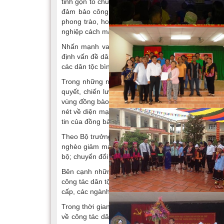
tinh gọn tổ chức bộ máy; đồng thời thể hiện sâu 
đảm bảo công tác quản lý nhà nước trong lĩnh vự
phong trào, hoạt động trong lĩnh vực dân tộc và 
nghiệp cách mạng, xây dựng và bảo vệ Tổ quốc.
Nhấn mạnh vai trò chiến lược của công tác dân 
định vấn đề dân tộc, đoàn kết dân tộc có vị trí đ
các dân tộc bình đẳng, đoàn kết, tương trợ, giúp nh
Trong những năm qua, hệ thống chủ trương, chính
quyết, chiến lược, chương trình lớn đã được ban h
vùng đồng bào dân tộc thiểu số và miền núi giai đ
nét về diện mạo vùng đồng bào dân tộc thiểu số và 
tin của đồng bào đối với Đảng và Nhà nước.
Theo Bộ trưởng Nguyễn Đình Khang, kinh tế vùng đồn
nghèo giảm mạnh; hệ thống kết cấu hạ tầng được đầ
bộ; chuyển đổi số từng bước được thúc đẩy sâu rộ
Bên cạnh những kết quả đạt được, Bộ trưởng cũng
công tác dân tộc chưa hoàn thiện toàn diện; tiến đ
cấp, các ngành có lúc chưa chặt chẽ; nguồn lực đầ
Trong thời gian tới, Bộ Dân tộc và Tôn giáo sẽ tiếp
về công tác dân tộc; đẩy mạnh hoàn thiện thể chế