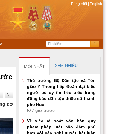
Tiếng Việt
|
English
P
XEM NHIỀU
MỚI NHẤT
nước
Thứ trưởng Bộ Dân tộc và Tôn
giáo Y Thông tiếp Đoàn đại biểu
người có uy tín tiêu biểu trong
-
A+
đồng bào dân tộc thiểu số thành
ống cơ
phố Huế
7 giờ trước
Về việc rà soát văn bản quy
phạm pháp luật bảo đảm phù
hợp với các nghị quyết, kết luận