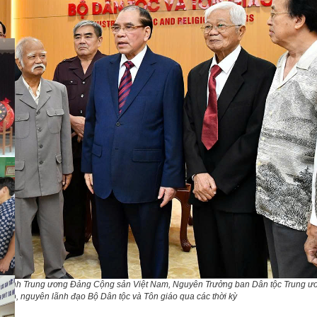
hành Trung ương Đảng Cộng sản Việt Nam, Nguyên Trưởng ban Dân tộc Trung ươ
 đạo, nguyên lãnh đạo Bộ Dân tộc và Tôn giáo qua các thời kỳ