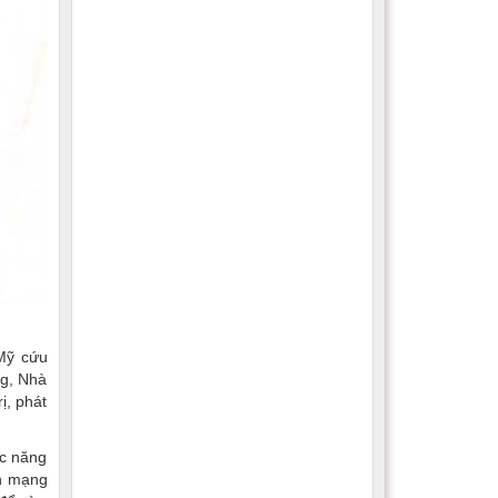
 Mỹ cứu
ng, Nhà
ị, phát
ức năng
ch mạng