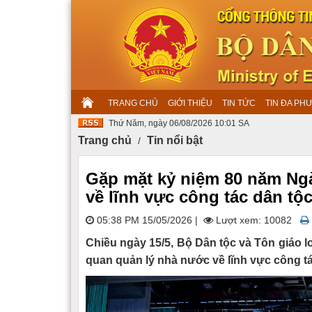
TRANG CHỦ
GIỚI THIỆU
TIN TỨC
TIN ĐA PH
Thứ Năm, ngày 06/08/2026 10:01 SA
Trang chủ
Tin nổi bật
Gặp mặt kỷ niệm 80 năm Ng
về lĩnh vực công tác dân tộ
05:38 PM 15/05/2026
|
Lượt xem: 10082
Chiều ngày 15/5, Bộ Dân tộc và Tôn giáo 
quan quản lý nhà nước về lĩnh vực công tác