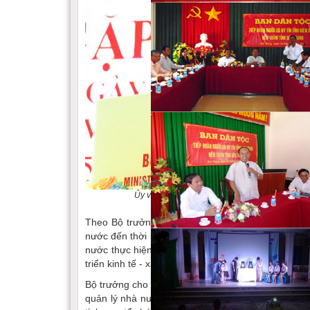
Ủy viên Trung ương Đảng, Bí thư Đảng ủy, Bộ 
Theo Bộ trưởng Nguyễn Đình Khang, trải qua các
nước đến thời kỳ đổi mới và hội nhập, cơ quan côn
nước thực hiện hiệu quả chính sách dân tộc, củng 
triển kinh tế - xã hội vùng đồng bào dân tộc thiểu s
Bộ trưởng cho biết, từ ngày 1/3/2025, Bộ Dân tộc 
quản lý nhà nước về tôn giáo của Bộ Nội vụ. Đây