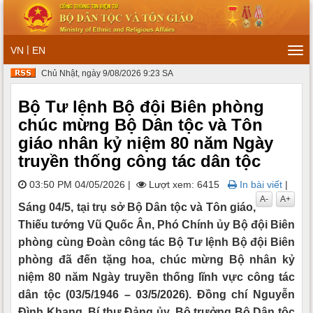
|
VN
EN
Tog
navi
Chủ Nhật, ngày 9/08/2026 9:23 SA
Bộ Tư lệnh Bộ đội Biên phòng
chúc mừng Bộ Dân tộc và Tôn
giáo nhân kỷ niệm 80 năm Ngày
truyền thống công tác dân tộc
03:50 PM 04/05/2026
|
Lượt xem: 6415
In bài viết
|
A-
A+
Sáng 04/5, tại trụ sở Bộ Dân tộc và Tôn giáo,
Thiếu tướng Vũ Quốc Ân, Phó Chính ủy Bộ đội Biên
phòng cùng Đoàn công tác Bộ Tư lệnh Bộ đội Biên
phòng đã đến tặng hoa, chúc mừng Bộ nhân kỷ
niệm 80 năm Ngày truyền thống lĩnh vực công tác
dân tộc (03/5/1946 – 03/5/2026). Đồng chí Nguyễn
Đình Khang, Bí thư Đảng ủy, Bộ trưởng Bộ Dân tộc