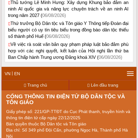
Thủ tướng Lê Minh Hưng: Xây dựng Khung bảo đảm an
ninh AI quốc gia và năng lực chuyên trách về an ninh AI
trong năm 2027 (
06/08/2026)
Thứ trưởng Bộ Dân tộc và Tôn giáo Y Thông tiếp Đoàn đại
biểu người có uy tín tiêu biểu trong đồng bào dân tộc thiểu
số thành phố Huế (
06/08/2026)
Về việc rà soát văn bản quy phạm pháp luật bảo đảm phù
hợp với các nghị quyết, kết luận của Hội nghị lần thứ ba
Ban Chấp hành Trung ương Đảng khoá XIV (
06/08/2026)
|
VN
EN
Tog
navi
Trang chủ
Lên đầu trang
CỔNG THÔNG TIN ĐIỆN TỬ BỘ DÂN TỘC VÀ
TÔN GIÁO
Giấy phép số: 221/GP-TTĐT do Cục Phát thanh, truyền hình và
thông tin điện tử cấp ngày 22/12/2025
Bản quyền thuộc Bộ Dân tộc và Tôn giáo
Địa chỉ: Số 349 phố Đội Cấn, phường Ngọc Hà, Thành phố Hà
Nội