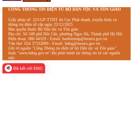
CỔNG THÔNG TIN ĐIỆN TỬ BỘ DÂN TỘC VÀ TÔN GIÁO
Giấy phép số: 221/GP-TTĐT do Cục Phát thanh, truyền hình và
thông tin điện tử cấp ngày 22/12/2025
Bản quyền thuộc Bộ Dân tộc và Tôn giáo
Địa chỉ: Số 349 phố Đội Cấn, phường Ngọc Hà, Thành phố Hà Nội
Điện thoại: 080 44329 - Email: banbientap@moera.gov.vn
Văn thư: 024 37332009 - Email: bdttg@moera.gov.vn
Ghi rõ nguồn "Cổng Thông tin điện tử bộ Dân tộc và Tôn giáo"
hoặc "www.bdttg.gov.vn" khi phát hành lại thông tin từ các nguồn
này.
Đã kết nối EMC