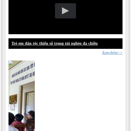
Trẻ em dân tộc thiểu số trong túi nghèo đa chiều
Xem thêm>>