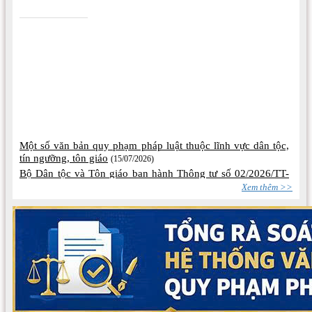
Một số văn bản quy phạm pháp luật thuộc lĩnh vực dân tộc,
tín ngưỡng, tôn giáo
(15/07/2026)
Bộ Dân tộc và Tôn giáo ban hành Thông tư số 02/2026/TT-
BDTTG
(10/06/2026)
Xem thêm >>