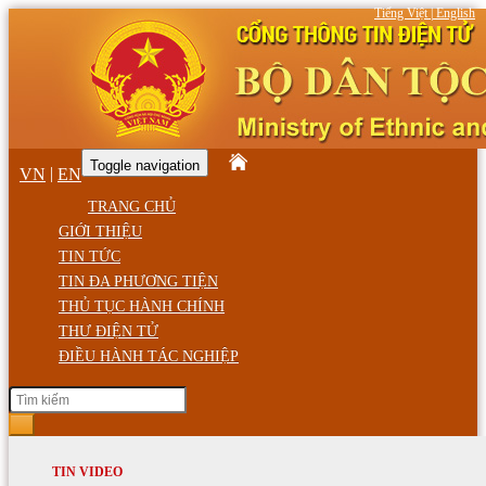
Tiếng Việt
|
English
Toggle navigation
|
VN
EN
TRANG CHỦ
GIỚI THIỆU
TIN TỨC
TIN ĐA PHƯƠNG TIỆN
THỦ TỤC HÀNH CHÍNH
THƯ ĐIỆN TỬ
ĐIỀU HÀNH TÁC NGHIỆP
Chủ Nhật, ngày 9/08/2026 11:00 SA
GIỚI THIỆU
TIN HOẠT ĐỘNG
TIN VIDEO