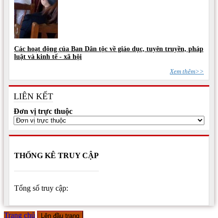
Các hoạt động của Ban Dân tộc về giáo dục, tuyên truyền, pháp
luật và kinh tế - xã hội
Xem thêm>>
LIÊN KẾT
Đơn vị trực thuộc
THỐNG KÊ TRUY CẬP
Tổng số truy cập:
Trang chủ
Lên đầu trang