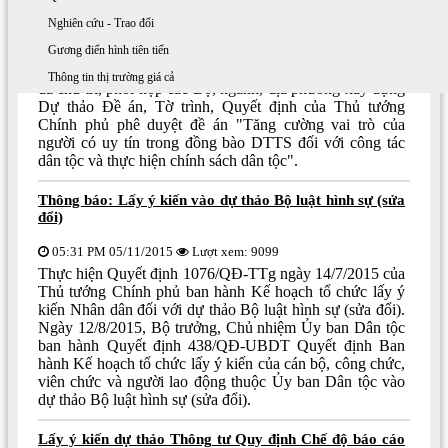
Nghiên cứu - Trao đổi
05:34 PM 05/11/2015
Lượt xem: 12735
Gương điển hình tiên tiến
Thực hiện nhiệm vụ Thủ tướng Chính phủ giao Quyết
định số 276/QĐ-TTg ngày 18/02/2014, Ủy ban Dân tộc
Thông tin thị trường giá cả
đã chủ trì, phối hợp các Bộ, ngành, địa phương xây dựng
Dự thảo Đề án, Tờ trình, Quyết định của Thủ tướng
Chính phủ phê duyệt đề án "Tăng cường vai trò của
người có uy tín trong đồng bào DTTS đối với công tác
dân tộc và thực hiện chính sách dân tộc".
Thông báo: Lấy ý kiến vào dự thảo Bộ luật hình sự (sửa
đổi)
05:31 PM 05/11/2015
Lượt xem: 9099
Thực hiện Quyết định 1076/QĐ-TTg ngày 14/7/2015 của
Thủ tướng Chính phủ ban hành Kế hoạch tổ chức lấy ý
kiến Nhân dân đối với dự thảo Bộ luật hình sự (sửa đổi).
Ngày 12/8/2015, Bộ trưởng, Chủ nhiệm Ủy ban Dân tộc
ban hành Quyết định 438/QĐ-UBDT Quyết định Ban
hành Kế hoạch tổ chức lấy ý kiến của cán bộ, công chức,
viên chức và người lao động thuộc Ủy ban Dân tộc vào
dự thảo Bộ luật hình sự (sửa đổi).
Lấy ý kiến dự thảo Thông tư Quy định Chế độ báo cáo