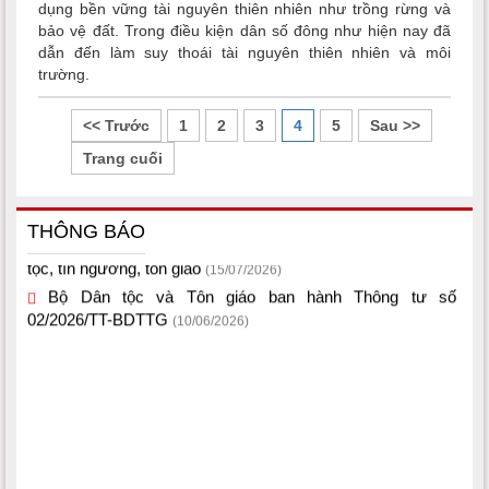
dụng bền vững tài nguyên thiên nhiên như trồng rừng và
bảo vệ đất. Trong điều kiện dân số đông như hiện nay đã
dẫn đến làm suy thoái tài nguyên thiên nhiên và môi
trường.
<< Trước
1
2
3
4
5
Sau >>
Trang cuối
Một số văn bản quy phạm pháp luật thuộc lĩnh vực dân
THÔNG BÁO
tộc, tín ngưỡng, tôn giáo
(15/07/2026)
Bộ Dân tộc và Tôn giáo ban hành Thông tư số
02/2026/TT-BDTTG
(10/06/2026)