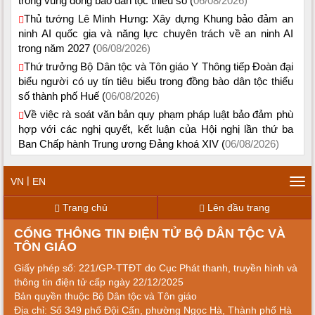
trong vùng đồng bào dân tộc thiểu số (
06/08/2026)
Thủ tướng Lê Minh Hưng: Xây dựng Khung bảo đảm an
ninh AI quốc gia và năng lực chuyên trách về an ninh AI
trong năm 2027 (
06/08/2026)
Thứ trưởng Bộ Dân tộc và Tôn giáo Y Thông tiếp Đoàn đại
biểu người có uy tín tiêu biểu trong đồng bào dân tộc thiểu
số thành phố Huế (
06/08/2026)
Về việc rà soát văn bản quy phạm pháp luật bảo đảm phù
hợp với các nghị quyết, kết luận của Hội nghị lần thứ ba
Ban Chấp hành Trung ương Đảng khoá XIV (
06/08/2026)
|
VN
EN
Tog
navi
Trang chủ
Lên đầu trang
CỔNG THÔNG TIN ĐIỆN TỬ BỘ DÂN TỘC VÀ
TÔN GIÁO
Giấy phép số: 221/GP-TTĐT do Cục Phát thanh, truyền hình và
thông tin điện tử cấp ngày 22/12/2025
Bản quyền thuộc Bộ Dân tộc và Tôn giáo
Địa chỉ: Số 349 phố Đội Cấn, phường Ngọc Hà, Thành phố Hà