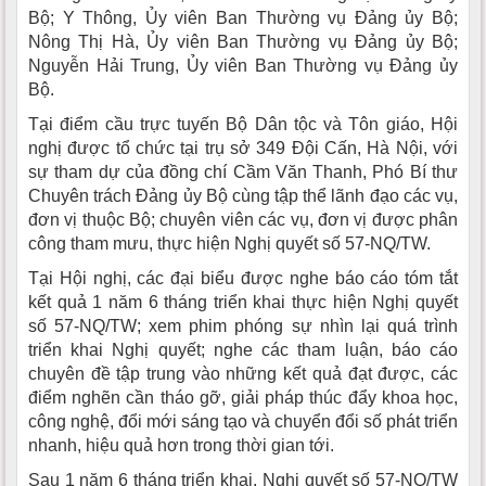
Bộ; Y Thông, Ủy viên Ban Thường vụ Đảng ủy Bộ;
Nông Thị Hà, Ủy viên Ban Thường vụ Đảng ủy Bộ;
Nguyễn Hải Trung, Ủy viên Ban Thường vụ Đảng ủy
Bộ.
Tại điểm cầu trực tuyến Bộ Dân tộc và Tôn giáo, Hội
nghị được tổ chức tại trụ sở 349 Đội Cấn, Hà Nội, với
sự tham dự của đồng chí Cầm Văn Thanh, Phó Bí thư
Chuyên trách Đảng ủy Bộ cùng tập thể lãnh đạo các vụ,
đơn vị thuộc Bộ; chuyên viên các vụ, đơn vị được phân
công tham mưu, thực hiện Nghị quyết số 57-NQ/TW.
Tại Hội nghị, các đại biểu được nghe báo cáo tóm tắt
kết quả 1 năm 6 tháng triển khai thực hiện Nghị quyết
số 57-NQ/TW; xem phim phóng sự nhìn lại quá trình
triển khai Nghị quyết; nghe các tham luận, báo cáo
chuyên đề tập trung vào những kết quả đạt được, các
điểm nghẽn cần tháo gỡ, giải pháp thúc đẩy khoa học,
công nghệ, đổi mới sáng tạo và chuyển đổi số phát triển
nhanh, hiệu quả hơn trong thời gian tới.
Sau 1 năm 6 tháng triển khai, Nghị quyết số 57-NQ/TW