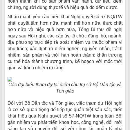
hoàn thành khi có sản phẩm vận hành, dữ liệu kiểm
chứng, người dùng thực tế và hiệu quả đo đếm được.
Nhấn mạnh yêu cầu triển khai Nghị quyết số 57-NQ/TW
phải quyết tâm hơn nữa, mạnh mẽ hơn nữa, thực chất
hơn nữa và hiệu quả hơn nữa, Tổng Bí thư đề nghị
ngay sau Hội nghị, các cấp ủy, tổ chức đảng, bộ, ngành,
địa phương trực tiếp rà soát nhiệm vụ thuộc phạm vi
phụ trách; xác định rõ điểm nghẽn, nguyên nhân, trách
nhiệm, sản phẩm và thời hạn hoàn thành; khẩn trương
cụ thể hóa thành chương trình, kế hoạch với mốc thời
gian và trách nhiệm rõ ràng.
Các đại biểu tham dự tại điểm cầu trụ sở Bộ Dân tộc và
Tôn giáo
Đối với Bộ Dân tộc và Tôn giáo, việc tham dự Hội nghị
là cơ sở quan trọng để tiếp tục quán triệt sâu sắc, triển
khai hiệu quả Nghị quyết số 57-NQ/TW trong toàn Bộ;
gắn nhiệm vụ phát triển khoa học, công nghệ, đổi mới
sáng tạo và chuyển đổi số với công tác quản lý nhà