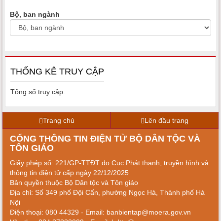
Thủ tục hành chính Bộ Dân tộc và Tôn giáo
Bộ, ban ngành
Chương trình phòng chống tác hại thuốc lá
Chuyên trang Chuyển đổi số của Bộ Dân tộc và
THỐNG KÊ TRUY CẬP
Tôn giáo
Tổng số truy cập:
Tuyên truyền phổ biến Giáo dục, Pháp luật
Trang chủ
Lên đầu trang
Cổng thông tin đối ngoại
CỔNG THÔNG TIN ĐIỆN TỬ BỘ DÂN TỘC VÀ
TÔN GIÁO
Giấy phép số: 221/GP-TTĐT do Cục Phát thanh, truyền hình và
thông tin điện tử cấp ngày 22/12/2025
Bản quyền thuộc Bộ Dân tộc và Tôn giáo
Địa chỉ: Số 349 phố Đội Cấn, phường Ngọc Hà, Thành phố Hà
Nội
Điện thoại: 080 44329 - Email: banbientap@moera.gov.vn