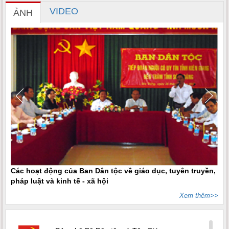
VIDEO
ẢNH
Các hoạt động của Ban Dân tộc về giáo dục, tuyên truyền,
pháp luật và kinh tế - xã hội
Xem thêm>>