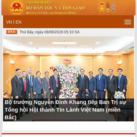
|
VN
EN
Togg
navi
Thứ Bảy, ngày 08/08/2026 05:10 SA
Bộ trưởng Nguyễn Đình Khang tiếp Ban Trị sự
o
Tổng hội Hội thánh Tin Lành Việt Nam (miền
ố
Bắc)