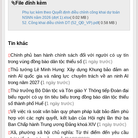
File đính kèm
Phụ lục kèm theo Quyết định điều chỉnh công khai dự toán
NSNN năm 2026 (đợt 1).xlsx
( 0.02 MB )
52. Công khai điều chỉnh DT (52_QĐ_VP).pdf
( 0.58 MB )
Tin khác
Chính phủ ban hành chính sách đối với người có uy tín
trong vùng đồng bào dân tộc thiểu số (
1 ngày trước)
Thủ tướng Lê Minh Hưng: Xây dựng Khung bảo đảm an
ninh AI quốc gia và năng lực chuyên trách về an ninh AI
trong năm 2027 (
1 ngày trước)
Thứ trưởng Bộ Dân tộc và Tôn giáo Y Thông tiếp Đoàn đại
biểu người có uy tín tiêu biểu trong đồng bào dân tộc thiểu
số thành phố Huế (
1 ngày trước)
Về việc rà soát văn bản quy phạm pháp luật bảo đảm phù
hợp với các nghị quyết, kết luận của Hội nghị lần thứ ba
Ban Chấp hành Trung ương Đảng khoá XIV (
1 ngày trước)
Xã, phường xã hội chủ nghĩa: Từ thí điểm đến yêu cầu