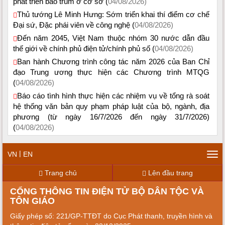
phát triển bao trùm ở cơ sở (
04/08/2026)
Thủ tướng Lê Minh Hưng: Sớm triển khai thí điểm cơ chế
Đại sứ, Đặc phái viên về công nghệ (
04/08/2026)
Đến năm 2045, Việt Nam thuộc nhóm 30 nước dẫn đầu
thế giới về chính phủ điện tử/chính phủ số (
04/08/2026)
Ban hành Chương trình công tác năm 2026 của Ban Chỉ
đạo Trung ương thực hiện các Chương trình MTQG
(
04/08/2026)
Báo cáo tình hình thực hiện các nhiệm vụ về tổng rà soát
hệ thống văn bản quy phạm pháp luật của bộ, ngành, địa
phương (từ ngày 16/7/2026 đến ngày 31/7/2026)
(
04/08/2026)
|
VN
EN
Tog
navi
Trang chủ
Lên đầu trang
CỔNG THÔNG TIN ĐIỆN TỬ BỘ DÂN TỘC VÀ
TÔN GIÁO
Giấy phép số: 221/GP-TTĐT do Cục Phát thanh, truyền hình và