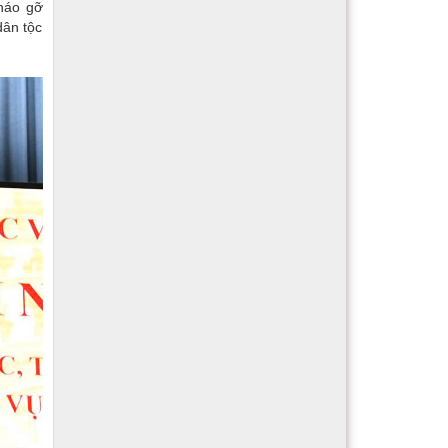
tháo gỡ
dân tộc