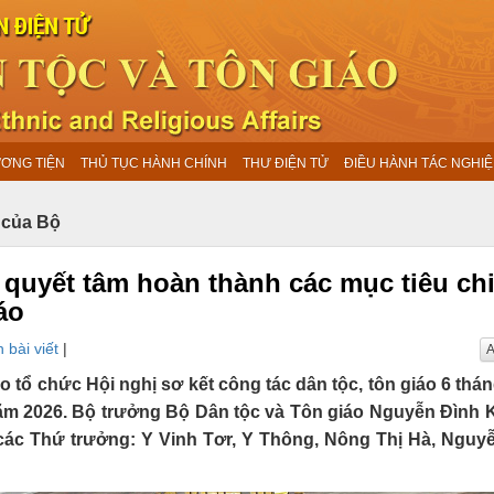
ƯƠNG TIỆN
THỦ TỤC HÀNH CHÍNH
THƯ ĐIỆN TỬ
ĐIỀU HÀNH TÁC NGHIỆ
 của Bộ
 quyết tâm hoàn thành các mục tiêu ch
áo
 bài viết
|
A
áo tổ chức Hội nghị sơ kết công tác dân tộc, tôn giáo 6 thá
 năm 2026. Bộ trưởng Bộ Dân tộc và Tôn giáo Nguyễn Đình
ó các Thứ trưởng: Y Vinh Tơr, Y Thông, Nông Thị Hà, Nguy