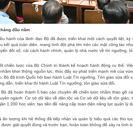
 tháng đầu năm
ều hành của lãnh đạo Bộ đã được triển khai một cách quyết liệt, kỷ
u kết quả toàn diện, mang tính đột phá lớn trên các mặt công tác nh
yển đổi số, cải cách hành chính, quản lý nhà nước về tín ngưỡng, tô
yết chiến lược của Bộ Chính trị thành kế hoạch hành động cụ thể. Vi
t nhằm khơi thông nguồn lực, thúc đẩy sự phát triển mạnh mẽ của vù
áo. Bộ đã trình Quốc hội ban hành Luật Tín ngưỡng, Tôn giáo sửa đổi 
g dẫn, triển khai thi hành Luật Tín ngưỡng, tôn giáo sửa đổi.
, Bộ đã hoàn thành 5 báo cáo chuyên đề chiến lược nhằm tháo gỡ c
huyên ngành: Cơ sở dữ liệu về dân tộc và Cơ sở dữ liệu về tôn giáo
;
t
ần 1.200 học viên, tạo tiền đề nâng cấp toàn diện năng lực quản lý d
ả ấn tượng khi hệ thống đã tiếp nhận và quản lý hiệu quả các thủ tụ
được giải quyết đúng và trước hạn, hoàn toàn không để xảy ra tình t