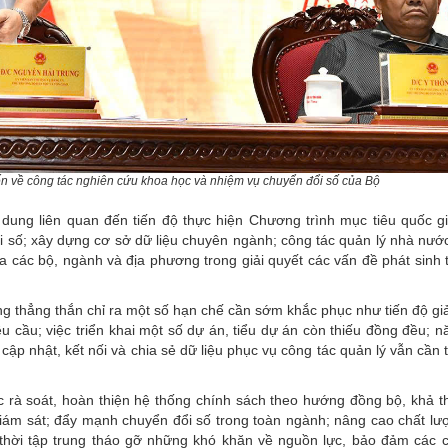
n về công tác nghiên cứu khoa học và nhiệm vụ chuyển đổi số của Bộ
 dung liên quan đến tiến độ thực hiện Chương trình mục tiêu quốc gi
i số; xây dựng cơ sở dữ liệu chuyên ngành; công tác quản lý nhà nước
 các bộ, ngành và địa phương trong giải quyết các vấn đề phát sinh 
g thẳng thắn chỉ ra một số hạn chế cần sớm khắc phục như tiến độ gi
cầu; việc triển khai một số dự án, tiểu dự án còn thiếu đồng đều; n
cập nhật, kết nối và chia sẻ dữ liệu phục vụ công tác quản lý vẫn cần t
tục rà soát, hoàn thiện hệ thống chính sách theo hướng đồng bộ, khả th
giám sát; đẩy mạnh chuyển đổi số trong toàn ngành; nâng cao chất lư
 thời tập trung tháo gỡ những khó khăn về nguồn lực, bảo đảm các