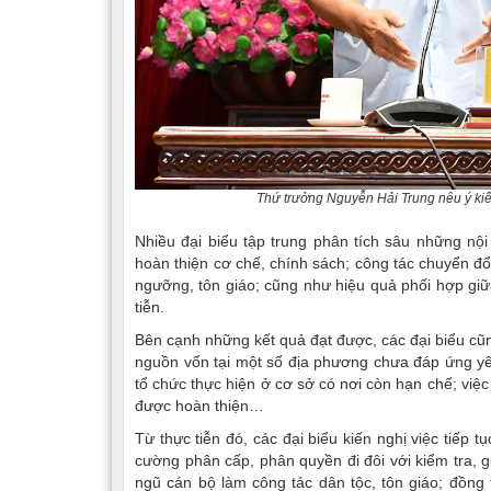
Thứ trưởng Nguyễn Hải Trung nêu ý kiế
Nhiều đại biểu tập trung phân tích sâu những nội
hoàn thiện cơ chế, chính sách; công tác chuyển đổ
ngưỡng, tôn giáo; cũng như hiệu quả phối hợp giữa
tiễn.
Bên cạnh những kết quả đạt được, các đại biểu cũn
nguồn vốn tại một số địa phương chưa đáp ứng yêu 
tổ chức thực hiện ở cơ sở có nơi còn hạn chế; việc 
được hoàn thiện…
Từ thực tiễn đó, các đại biểu kiến nghị việc tiếp 
cường phân cấp, phân quyền đi đôi với kiểm tra, 
ngũ cán bộ làm công tác dân tộc, tôn giáo; đồng