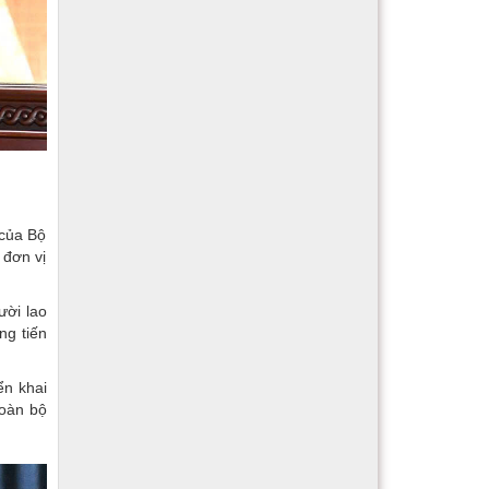
 của Bộ
 đơn vị
ười lao
ng tiến
ển khai
toàn bộ