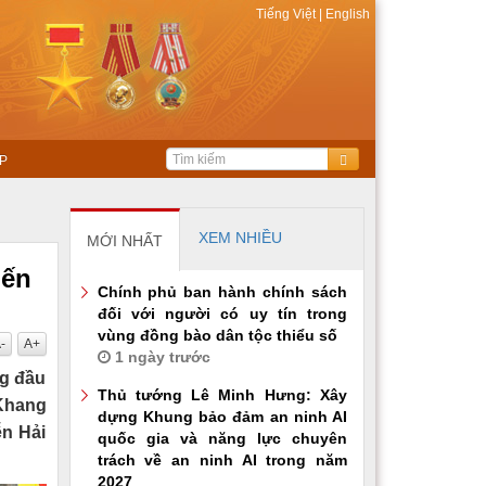
Tiếng Việt
|
English
P
XEM NHIỀU
MỚI NHẤT
iến
Chính phủ ban hành chính sách
đối với người có uy tín trong
vùng đồng bào dân tộc thiểu số
-
A+
1 ngày trước
ng đầu
Thủ tướng Lê Minh Hưng: Xây
 Khang
dựng Khung bảo đảm an ninh AI
ễn Hải
quốc gia và năng lực chuyên
trách về an ninh AI trong năm
2027