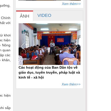
Xem thêm>>
ngưỡng,
VIDEO
ẢNH
i Chính
hất với
từ khơi
ực hiện
ộ Nông
ên quan
lập các
ó khăn,
Các hoạt động của Ban Dân tộc về
giáo dục, tuyên truyền, pháp luật và
kinh tế - xã hội
Xem thêm>>
ực hiện
khi sắp