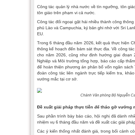
Công tác quản lý nhà nước về tín ngưỡng, tôn giáo
tôn giáo trên phạm vi cả nước.
Công tác đối ngoại gặt hái nhiều thành công thông
phủ Lào và Campuchia, ký bản ghi nhớ với Sri Lank
EU.
Trong 6 tháng đầu năm 2026, kết quả thực hiện C
thông kế hoạch đến bám sát thực địa. Về công tác 
cho năm 2026, cũng như định hướng giai đoạn
Nghiệp và Môi trường tổng hợp, báo cáo cấp thẩm 
để hoàn thiện phương án phân bổ vốn ngân sách T
đoàn công tác liên ngành trực tiếp kiểm tra, khảo
vướng mắc tại cơ sở.
Chánh Văn phòng Bộ Nguyễn Cao 
Đề xuất giải pháp thực tiễn để tháo gỡ vướng
Sau phần trình bày báo cáo, hội nghị đã dành nhiề
nhiệm vụ 6 tháng đầu năm và đề xuất các giải pháp
Các ý kiến thống nhất đánh giá, trong bối cảnh c