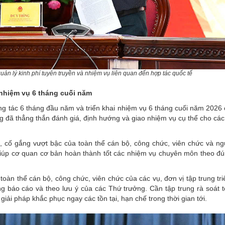
uản lý kinh phí tuyên truyền và nhiệm vụ liên quan đến hợp tác quốc tế
nhiệm vụ 6 tháng cuối năm
công tác 6 tháng đầu năm và triển khai nhiệm vụ 6 tháng cuối năm 2026
 đã thẳng thắn đánh giá, định hướng và giao nhiệm vụ cụ thể cho các
, cố gắng vượt bậc của toàn thể cán bộ, công chức, viên chức và ng
giúp cơ quan cơ bản hoàn thành tốt các nhiệm vụ chuyên môn theo đú
oàn thể cán bộ, công chức, viên chức của các vụ, đơn vị tập trung tri
ng báo cáo và theo lưu ý của các Thứ trưởng. Cần tập trung rà soát 
giải pháp khắc phục ngay các tồn tại, hạn chế trong thời gian tới.