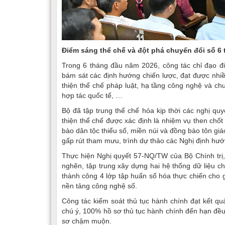
Điểm sáng thể chế và đột phá chuyển đổi số 6
Trong 6 tháng đầu năm 2026, công tác chỉ đạo đi
bám sát các định hướng chiến lược, đạt được nhiề
thiện thể chế pháp luật, hạ tầng công nghệ và chu
hợp tác quốc tế, …
Bộ đã tập trung thể chế hóa kịp thời các nghị qu
thiện thể chế được xác định là nhiệm vụ then chố
bào dân tộc thiểu số, miền núi và đồng bào tôn gi
gấp rút tham mưu, trình dự thảo các Nghị định hướn
Thực hiện Nghị quyết 57-NQ/TW của Bộ Chính trị
nghẽn, tập trung xây dựng hai hệ thống dữ liệu c
thành công 4 lớp tập huấn số hóa thực chiến cho g
nền tảng công nghệ số.
Công tác kiểm soát thủ tục hành chính đạt kết qu
chú ý, 100% hồ sơ thủ tục hành chính đến hạn đều 
sơ chậm muộn.