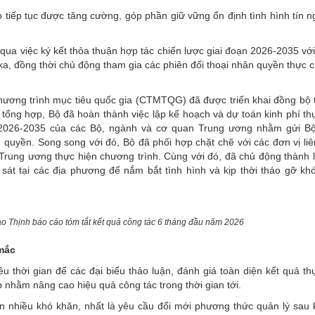
 tiếp tục được tăng cường, góp phần giữ vững ổn định tình hình tín 
 qua việc ký kết thỏa thuận hợp tác chiến lược giai đoạn 2026-2035 vớ
a, đồng thời chủ động tham gia các phiên đối thoại nhân quyền thực c
hương trình mục tiêu quốc gia (CTMTQG) đã được triển khai đồng bộ 
tổng hợp, Bộ đã hoàn thành việc lập kế hoạch và dự toán kinh phí th
 2026-2035 của các Bộ, ngành và cơ quan Trung ương nhằm gửi B
quyền. Song song với đó, Bộ đã phối hợp chặt chẽ với các đơn vị li
rung ương thực hiện chương trình. Cùng với đó, đã chủ động thành 
 sát tại các địa phương để nắm bắt tình hình và kịp thời tháo gỡ kh
Thịnh báo cáo tóm tắt kết quả công tác 6 tháng đầu năm 2026
 mắc
u thời gian để các đại biểu thảo luận, đánh giá toàn diện kết quả th
 nhằm nâng cao hiệu quả công tác trong thời gian tới.
òn nhiều khó khăn, nhất là yêu cầu đổi mới phương thức quản lý sau 