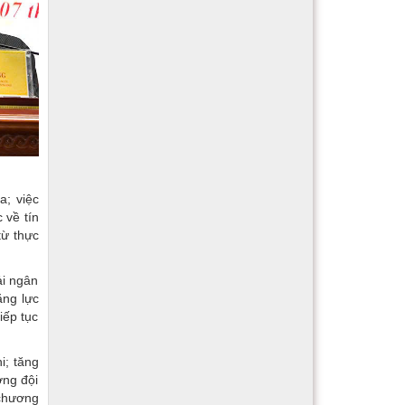
a; việc
 về tín
từ thực
ải ngân
ăng lực
iếp tục
i; tăng
ợng đội
 chương