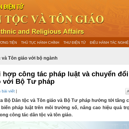
ƯƠNG TIỆN
THỦ TỤC HÀNH CHÍNH
THƯ ĐIỆN TỬ
ĐIỀU HÀNH TÁC NGHIỆ
 và Tôn giáo với bộ ngành
 hợp công tác pháp luật và chuyển đổi
o với Bộ Tư pháp
 bài viết
|
A
a Bộ Dân tộc và Tôn giáo và Bộ Tư pháp hướng tới tăng
biến pháp luật trên môi trường số, nâng cao hiệu quả tr
rong công tác dân tộc và tôn giáo.