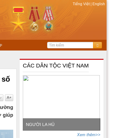
Tiếng Việt
|
English
P
CÁC DÂN TỘC VIỆT NAM
 số
-
A+
 cường
ợ giúp
NGƯỜI LA HỦ
Xem thêm>>