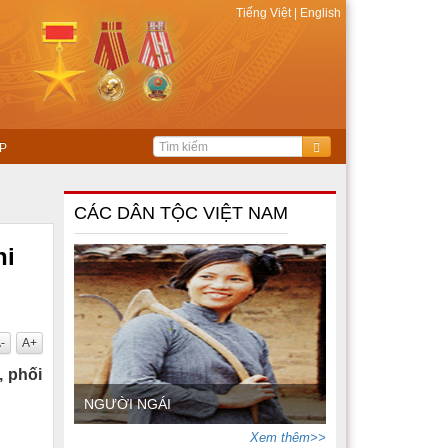
Tiếng Việt
|
English
P
CÁC DÂN TỘC VIỆT NAM
hi
-
A+
, phối
NGƯỜI NGÁI
Xem thêm>>