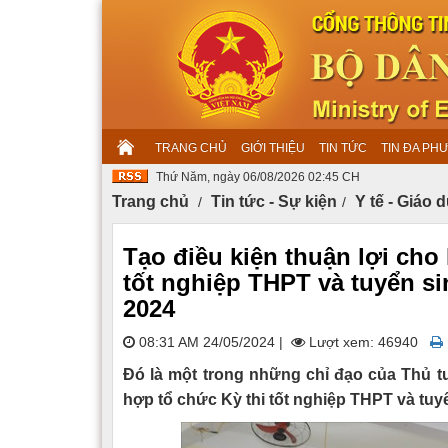
TRANG CHỦ
GIỚI THIỆU
TIN TỨC
TIN ĐA PH
Thứ Năm, ngày 06/08/2026 02:45 CH
Trang chủ
Tin tức - Sự kiện
Y tế - Giáo 
Tạo điều kiện thuận lợi ch
tốt nghiệp THPT và tuyển s
2024
08:31 AM 24/05/2024
|
Lượt xem: 46940
Đó là một trong những chỉ đạo của Thủ 
hợp tổ chức Kỳ thi tốt nghiệp THPT và tuy