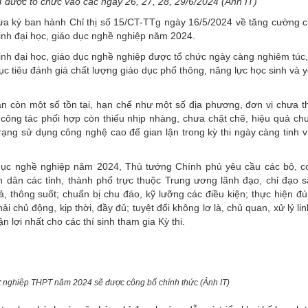
 được tổ chức vào các ngày 26, 27, 28, 29/6/2024 (Ảnh IT)
 ký ban hành Chỉ thị số 15/CT-TTg ngày 16/5/2024 về tăng cường c
sinh đại học, giáo dục nghề nghiệp năm 2024.
inh đại học, giáo dục nghề nghiệp được tổ chức ngày càng nghiêm túc
c tiêu đánh giá chất lượng giáo dục phổ thông, năng lực học sinh và 
vẫn còn một số tồn tại, hạn chế như một số địa phương, đơn vị chưa t
n; công tác phối hợp còn thiếu nhịp nhàng, chưa chặt chẽ, hiệu quả ch
trạng sử dụng công nghệ cao để gian lận trong kỳ thi ngày càng tinh v
áo dục nghề nghiệp năm 2024, Thủ tướng Chính phủ yêu cầu các bộ, 
dân các tỉnh, thành phố trực thuộc Trung ương lãnh đạo, chỉ đạo s
ả, thông suốt; chuẩn bị chu đáo, kỹ lưỡng các điều kiện; thực hiện đ
ải chủ động, kịp thời, đầy đủ; tuyệt đối không lơ là, chủ quan, xử lý lin
n lợi nhất cho các thí sinh tham gia Kỳ thi.
ốt nghiệp THPT năm 2024 sẽ được công bố chính thức (Ảnh IT)