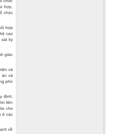
tổ chức
hù hợp,
tổ chức
hối hợp
ghệ cao
 sát kỳ
nh giáo
hiện và
g án và
ứng phó
y định;
in liên
hỏe cho
h ở các
bạch về