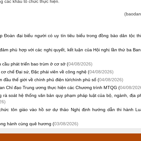
ng các khâu tổ chức thực hiện.
(baodan
 Đoàn đại biểu người có uy tín tiêu biểu trong đồng bào dân tộc th
đảm phù hợp với các nghị quyết, kết luận của Hội nghị lần thứ ba Ba
 cầu phát triển bao trùm ở cơ sở (
04/08/2026)
 cơ chế Đại sứ, Đặc phái viên về công nghệ (
04/08/2026)
ầu thế giới về chính phủ điện tử/chính phủ số (
04/08/2026)
an Chỉ đạo Trung ương thực hiện các Chương trình MTQG (
04/08/202
ng rà soát hệ thống văn bản quy phạm pháp luật của bộ, ngành, địa 
26)
ổ chức tôn giáo vào hồ sơ dự thảo Nghị định hướng dẫn thi hành Lu
đồng hành cùng quê hương (
03/08/2026)