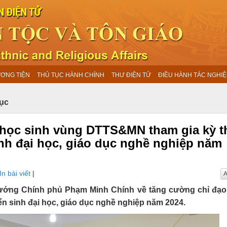
ƯƠNG TIỆN
THỦ TỤC HÀNH CHÍNH
THƯ ĐIỆN TỬ
ĐIỀU HÀNH TÁC NGHIỆ
dục
o học sinh vùng DTTS&MN tham gia kỳ t
inh đại học, giáo dục nghề nghiệp năm
In bài viết
|
A
tướng Chính phủ Phạm Minh Chính về tăng cường chỉ đạo
ển sinh đại học, giáo dục nghề nghiệp năm 2024.