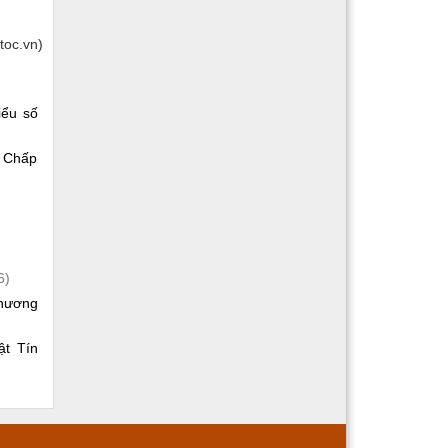
toc.vn)
iểu số
n Chấp
6)
phương
ật Tín