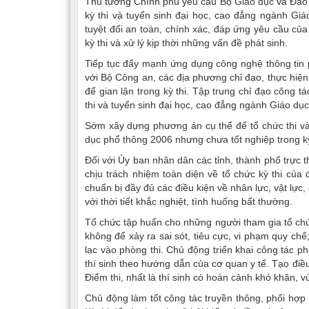
Thủ tướng Chính phủ yêu cầu Bộ Giáo dục và Đào t
kỳ thi và tuyển sinh đại học, cao đẳng ngành G
tuyệt đối an toàn, chính xác, đáp ứng yêu cầu của
kỳ thi và xử lý kịp thời những vấn đề phát sinh.
Tiếp tục đẩy mạnh ứng dụng công nghệ thông tin p
với Bộ Công an, các địa phương chỉ đạo, thực hiện
để gian lận trong kỳ thi. Tập trung chỉ đạo công tá
thi và tuyển sinh đại học, cao đẳng ngành Giáo d
Sớm xây dựng phương án cụ thể để tổ chức thi và
dục phổ thông 2006 nhưng chưa tốt nghiệp trong k
Đối với Ủy ban nhân dân các tỉnh, thành phố trực 
chịu trách nhiệm toàn diện về tổ chức kỳ thi củ
chuẩn bị đầy đủ các điều kiện về nhân lực, vật lực,
với thời tiết khắc nghiệt, tình huống bất thường.
Tổ chức tập huấn cho những người tham gia tổ chức k
không để xảy ra sai sót, tiêu cực, vi phạm quy chế;
lạc vào phòng thi. Chủ động triển khai công tác
thí sinh theo hướng dẫn của cơ quan y tế. Tạo điều k
Điểm thi, nhất là thí sinh có hoàn cảnh khó khăn, 
Chủ động làm tốt công tác truyền thông, phối hợp 