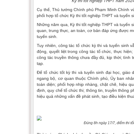
Kỳ thi tốt nghiệp THPT năm 2024
Cụ thể, Thủ tướng Chính phủ Phạm Minh Chính vừa
phối hợp tổ chức Kỳ thi tốt nghiệp THPT và tuyển 
Những năm qua, Kỳ thi tốt nghiệp THPT và tuyển s
quan, trung thực, an toàn, cơ bản đáp ứng được mụ
tuyển sinh.
Tuy nhiên, công tác tổ chức kỳ thi và tuyển sinh 
động, quyết liệt trong công tác tổ chức, thực hiệ
công tác truyền thông chưa đầy đủ, kịp thời; tình 
tạp.
Để tổ chức tốt kỳ thi và tuyển sinh đại học, gi
ngang bộ, cơ quan thuộc Chính phủ, Ủy ban nhân 
toàn diện; phối hợp nhịp nhàng, chặt chẽ, hiệu qu
định, quy chế tổ chức thi; thông tin, truyền thông ph
hiệu quả những vấn đề phát sinh, tạo điều kiện thuậ
Đúng 8h ngày 17/7, điểm thi t