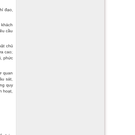
hỉ đạo,
, khách
yêu cầu
hật chủ
ưa cao;
i, phức
cơ quan
âu sát,
úng quy
h hoạt,