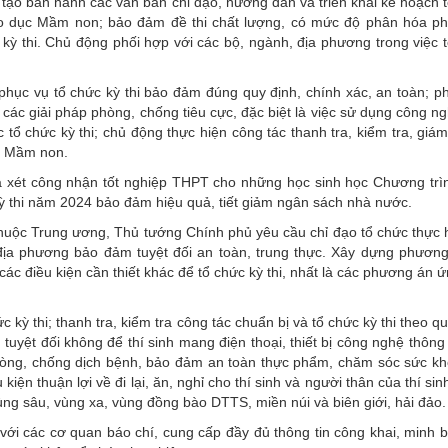
ạo ban hành các văn bản chỉ đạo, hướng dẫn và triển khai kế hoạch 
iáo dục Mầm non; bảo đảm đề thi chất lượng, có mức độ phân hóa p
 kỳ thi. Chủ động phối hợp với các bộ, ngành, địa phương trong việc 
hục vụ tổ chức kỳ thi bảo đảm đúng quy định, chính xác, an toàn; p
 các giải pháp phòng, chống tiêu cực, đặc biệt là việc sử dụng công n
c tổ chức kỳ thi; chủ động thực hiện công tác thanh tra, kiểm tra, giám
ục Mầm non.
 xét công nhận tốt nghiệp THPT cho những học sinh học Chương trì
ỳ thi năm 2024 bảo đảm hiệu quả, tiết giảm ngân sách nhà nước.
thuộc Trung ương, Thủ tướng Chính phủ yêu cầu chỉ đạo tổ chức thực 
a địa phương bảo đảm tuyệt đối an toàn, trung thực. Xây dựng phươn
 các điều kiện cần thiết khác để tổ chức kỳ thi, nhất là các phương án 
ỳ thi; thanh tra, kiểm tra công tác chuẩn bị và tổ chức kỳ thi theo qu
 tuyệt đối không để thí sinh mang điện thoại, thiết bị công nghệ thông t
 phòng, chống dịch bệnh, bảo đảm an toàn thực phẩm, chăm sóc sức k
iện thuận lợi về đi lại, ăn, nghỉ cho thí sinh và người thân của thí sin
vùng sâu, vùng xa, vùng đồng bào DTTS, miền núi và biên giới, hải đảo.
với các cơ quan báo chí, cung cấp đầy đủ thông tin công khai, minh 