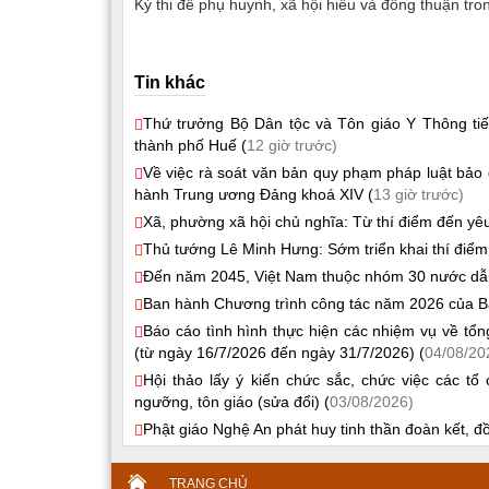
Kỳ thi để phụ huynh, xã hội hiểu và đồng thuận tro
Tin khác
Thứ trưởng Bộ Dân tộc và Tôn giáo Y Thông tiếp
thành phố Huế (
12 giờ trước)
Về việc rà soát văn bản quy phạm pháp luật bảo 
hành Trung ương Đảng khoá XIV (
13 giờ trước)
Xã, phường xã hội chủ nghĩa: Từ thí điểm đến yêu
Thủ tướng Lê Minh Hưng: Sớm triển khai thí điểm
Đến năm 2045, Việt Nam thuộc nhóm 30 nước dẫn đ
Ban hành Chương trình công tác năm 2026 của B
Báo cáo tình hình thực hiện các nhiệm vụ về tổ
(từ ngày 16/7/2026 đến ngày 31/7/2026) (
04/08/20
Hội thảo lấy ý kiến chức sắc, chức việc các t
ngưỡng, tôn giáo (sửa đổi) (
03/08/2026)
Phật giáo Nghệ An phát huy tinh thần đoàn kết, 
TRANG CHỦ