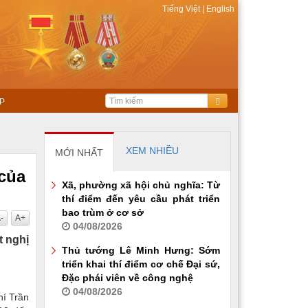
Tiếng Việt
|
English
P
XEM NHIỀU
MỚI NHẤT
 của
Xã, phường xã hội chủ nghĩa: Từ
thí điểm đến yêu cầu phát triển
bao trùm ở cơ sở
-
A+
04/08/2026
t nghị
Thủ tướng Lê Minh Hưng: Sớm
triển khai thí điểm cơ chế Đại sứ,
Đặc phái viên về công nghệ
04/08/2026
hí Trần