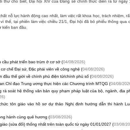
í thư cho biết, Đại hội XIV của Đảng sẽ chính thức diễn ra từ ngày
h chất nỗ lực hành động cao nhất, làm việc rất khoa học, trách nhiệm, rấ
ì thế, tại phiên làm việc chiều 21/1, Đại hội đã bỏ phiếu thông qua
dự kiến ban đầu.
 cầu phát triển bao trùm ở cơ sở (
04/08/2026)
 cơ chế Đại sứ, Đặc phái viên về công nghệ (
04/08/2026)
ầu thế giới về chính phủ điện tử/chính phủ số (
04/08/2026)
an Chỉ đạo Trung ương thực hiện các Chương trình MTQG (
04/08/202
ng rà soát hệ thống văn bản quy phạm pháp luật của bộ, ngành, địa 
26)
ổ chức tôn giáo vào hồ sơ dự thảo Nghị định hướng dẫn thi hành Lu
đồng hành cùng quê hương (
03/08/2026)
giáo (sửa đổi) thống nhất trên toàn quốc từ ngày 01/01/2027 (
03/08/20