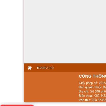
TRANG CHỦ
CỔNG THÔNG
Giấy phép số: 221/
Bản quyền thuộc Bộ
Địa chỉ: Số 349 ph
Điện thoại: 080 44
Văn thư: 024 37332