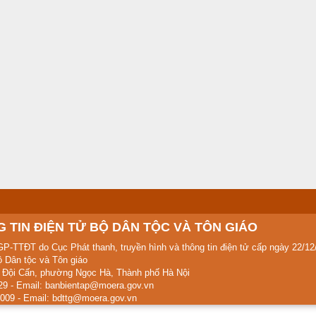
 TIN ĐIỆN TỬ BỘ DÂN TỘC VÀ TÔN GIÁO
GP-TTĐT do Cục Phát thanh, truyền hình và thông tin điện tử cấp ngày 22/12
 Dân tộc và Tôn giáo
ố Đội Cấn, phường Ngọc Hà, Thành phố Hà Nội
329 - Email: banbientap@moera.gov.vn
009 - Email: bdttg@moera.gov.vn