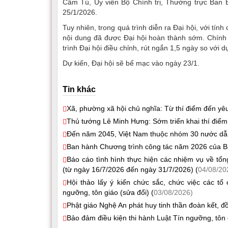
Cẩm Tú, Ủy viên Bộ Chính trị, Thường trực Ban B
25/1/2026.
Tuy nhiên, trong quá trình diễn ra Đại hội, với tín
nội dung đã được Đại hội hoàn thành sớm. Chính v
trình Đại hội điều chỉnh, rút ngắn 1,5 ngày so với 
Dự kiến, Đại hội sẽ bế mạc vào ngày 23/1.
Tin khác
Xã, phường xã hội chủ nghĩa: Từ thí điểm đến yêu
Thủ tướng Lê Minh Hưng: Sớm triển khai thí điểm
Đến năm 2045, Việt Nam thuộc nhóm 30 nước dẫn đ
Ban hành Chương trình công tác năm 2026 của B
Báo cáo tình hình thực hiện các nhiệm vụ về tổ
(từ ngày 16/7/2026 đến ngày 31/7/2026) (
04/08/20
Hội thảo lấy ý kiến chức sắc, chức việc các t
ngưỡng, tôn giáo (sửa đổi) (
03/08/2026)
Phật giáo Nghệ An phát huy tinh thần đoàn kết, 
Bảo đảm điều kiện thi hành Luật Tín ngưỡng, tôn 