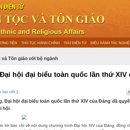
ƯƠNG TIỆN
THỦ TỤC HÀNH CHÍNH
THƯ ĐIỆN TỬ
ĐIỀU HÀNH TÁC NGHIỆ
 và Tôn giáo với bộ ngành
Đại hội đại biểu toàn quốc lần thứ XIV
 bài viết
|
A
ng, Đại hội đại biểu toàn quốc lần thứ XIV của Đảng đã quyế
i hội.
tin tới báo chí về nội dung chương trình Đại hội XIV của Đảng, đồng c