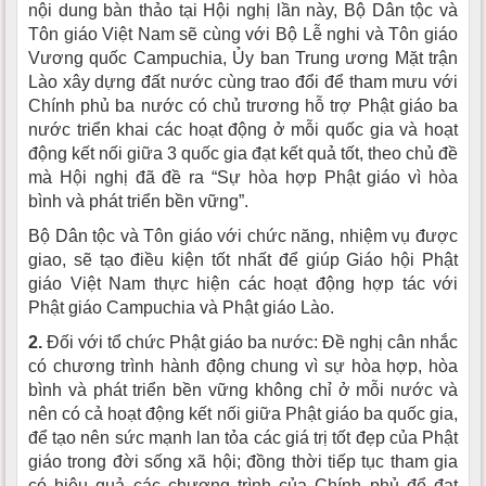
nội dung bàn thảo tại Hội nghị lần này, Bộ Dân tộc và
Tôn giáo Việt Nam sẽ cùng với Bộ Lễ nghi và Tôn giáo
Vương quốc Campuchia, Ủy ban Trung ương Mặt trận
Lào xây dựng đất nước cùng trao đổi để tham mưu với
Chính phủ ba nước có chủ trương hỗ trợ Phật giáo ba
nước triển khai các hoạt động ở mỗi quốc gia và hoạt
động kết nối giữa 3 quốc gia đạt kết quả tốt, theo chủ đề
mà Hội nghị đã đề ra “Sự hòa hợp Phật giáo vì hòa
bình và phát triển bền vững”.
Bộ Dân tộc và Tôn giáo với chức năng, nhiệm vụ được
giao, sẽ tạo điều kiện tốt nhất để giúp Giáo hội Phật
giáo Việt Nam thực hiện các hoạt động hợp tác với
Phật giáo Campuchia và Phật giáo Lào.
2.
Đối với tổ chức Phật giáo ba nước: Đề nghị cân nhắc
có chương trình hành động chung vì sự hòa hợp, hòa
bình và phát triển bền vững không chỉ ở mỗi nước và
nên có cả hoạt động kết nối giữa Phật giáo ba quốc gia,
để tạo nên sức mạnh lan tỏa các giá trị tốt đẹp của Phật
giáo trong đời sống xã hội; đồng thời tiếp tục tham gia
có hiệu quả các chương trình của Chính phủ để đạt