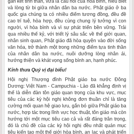
gắn kết tinh thần, vừa là cầu nối của hòa bình, hiểu biết
và lòng từ bi giữa nhân dân ba nước. Phật giáo ở ba
quốc gia chúng ta có nhiều điểm tương đồng, đều đề
cao trí tuệ, hòa hợp, đều cùng chung lý tưởng vì con
người, vì hòa bình và vì sự phát triển bền vững. Trải
qua nhiều thế kỷ, với triết lý sâu sắc về thế giới quan,
nhân sinh quan, Phật giáo đã hòa quyện vào đời sống
văn hóa, trở thành một trong những điểm tựa tinh thần
của nhân dân ba nước, nuôi dưỡng lòng nhân ái,
hướng thiện và khát vọng sống bình an, hạnh phúc.
Kính thưa Quý vị đại biểu!
Hội nghị Thượng đỉnh Phật giáo ba nước Đông
Dương: Việt Nam - Campuchia - Lào đã khẳng định vị
thế là diễn đàn tôn giáo quan trọng của khu vực, mục
tiêu của các kỳ hội nghị không đơn thuần chỉ là tăng
cường mối quan hệ giao lưu, gắn bó giữa Phật giáo ba
nước, hợp tác trong lĩnh vực học thuật, tôn giáo mà còn
hướng tới một mục tiêu cao cả và rất đáng trân trọng,
đó là chủ đề của các kỳ hội nghị đều nhất quán mục
tiêu kiến tạo một thế giới hòa bình, an lạc và phát triển