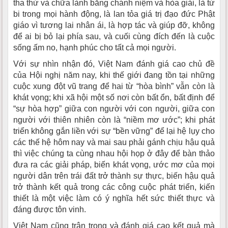
tha thứ và chữa lành bằng chánh niệm và hòa giải, là từ
bi trong mọi hành động, là lan tỏa giá trị đạo đức Phật
giáo vì tương lai nhân ái, là hợp tác và giúp đỡ, không
để ai bị bỏ lại phía sau, và cuối cùng đích đến là cuộc
sống ấm no, hạnh phúc cho tất cả mọi người.
Với sự nhìn nhận đó, Việt Nam đánh giá cao chủ đề
của Hội nghị năm nay, khi thế giới đang tồn tại những
cuộc xung đột vũ trang để hai từ “hòa bình” vẫn còn là
khát vọng; khi xã hội một số nơi còn bất ổn, bất định để
“sự hòa hợp” giữa con người với con người, giữa con
người với thiên nhiên còn là “niềm mơ ước”; khi phát
triển không gắn liền với sự “bền vững” để lại hệ lụy cho
các thế hệ hôm nay và mai sau phải gánh chịu hậu quả
thì việc chúng ta cùng nhau hội họp ở đây để bàn thảo
đưa ra các giải pháp, biến khát vọng, ước mơ của mọi
người dân trên trái đất trở thành sự thực, biến hậu quả
trở thành kết quả trong các công cuộc phát triển, kiến
thiết là một việc làm có ý nghĩa hết sức thiết thực và
đáng được tôn vinh.
Việt Nam cũng trân trọng và đánh giá cao kết quả mà