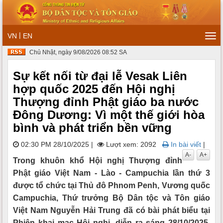
|
VN
EN
Tog
navi
Chủ Nhật, ngày 9/08/2026 08:52 SA
Sự kết nối từ đại lễ Vesak Liên
hợp quốc 2025 đến Hội nghị
Thượng đỉnh Phật giáo ba nước
Đông Dương: Vì một thế giới hòa
bình và phát triển bền vững
02:30 PM 28/10/2025
|
Lượt xem: 2092
In bài viết
|
A-
A+
Trong khuôn khổ Hội nghị Thượng đỉnh
Phật giáo Việt Nam - Lào - Campuchia lần thứ 3
được tổ chức tại Thủ đô Phnom Penh, Vương quốc
Campuchia, Thứ trưởng Bộ Dân tộc và Tôn giáo
Việt Nam Nguyễn Hải Trung đã có bài phát biểu tại
Phiên khai mạc Hội nghị, diễn ra sáng 28/10/2025.