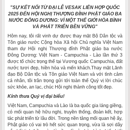
"SỰ KẾT NỐI TỪ ĐẠI LỄ VESAK LIÊN HỢP QUỐC
2025 ĐẾN HỘI NGHỊ THƯỢNG ĐỈNH PHẬT GIÁO BA
NƯỚC ĐÔNG DƯƠNG: VÌ MỘT THẾ GIỚI HÒA BÌNH
VÀ PHÁT TRIỂN BỀN VỮNG"
Hôm nay, tôi rất vinh dự được thay mặt Bộ Dân tộc và
Tôn giáo nước Cộng hòa Xã hội Chủ nghĩa Việt Nam
tham dự Hội nghị Thượng đỉnh Phật giáo ba nước
Đông Dương: Việt Nam - Campuchia - Lào lần thứ 3
được tổ chức trọng thể tại Vương quốc Campuchia, đất
nước tươi đẹp, hiền hòa và mến khách.Thay mặt Lãnh
đạo Bộ Dân tộc và Tôn giáo Việt Nam và với tình cảm
cá nhân, tôi trân trọng gửi tới toàn thể Quý vị lời chúc
sức khỏe, an lạc, chúc Hội nghị thành công tốt đẹp.
Kính thưa Quý vị đại biểu!
Việt Nam, Campuchia và Lào là ba quốc gia láng giềng,
có mối quan hệ hữu nghị, truyền thống, đoàn kết, hợp
tác phát triển từ lâu đời. Trong nền tảng mối quan hệ ấy,
Phật giáo có vai trò hết sức quan trọng, vừa là sợi dây