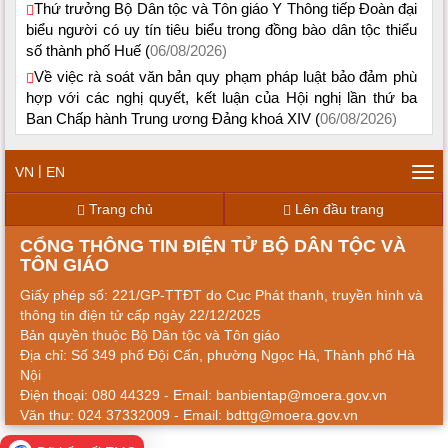
Thứ trưởng Bộ Dân tộc và Tôn giáo Y Thông tiếp Đoàn đại
biểu người có uy tín tiêu biểu trong đồng bào dân tộc thiểu
số thành phố Huế (
06/08/2026)
Về việc rà soát văn bản quy phạm pháp luật bảo đảm phù
hợp với các nghị quyết, kết luận của Hội nghị lần thứ ba
Ban Chấp hành Trung ương Đảng khoá XIV (
06/08/2026)
|
VN
EN
Tog
navi
Trang chủ
Lên đầu trang
CỔNG THÔNG TIN ĐIỆN TỬ BỘ DÂN TỘC VÀ
TÔN GIÁO
Giấy phép số: 221/GP-TTĐT do Cục Phát thanh, truyền hình và
thông tin điện tử cấp ngày 22/12/2025
Bản quyền thuộc Bộ Dân tộc và Tôn giáo
Địa chỉ: Số 349 phố Đội Cấn, phường Ngọc Hà, Thành phố Hà
Nội
Điện thoại: 080 44329 - Email: banbientap@moera.gov.vn
Văn thư: 024 37332009 - Email: bdttg@moera.gov.vn