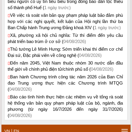
biểu người có uy tín tiêu biểu trong đồng bào dân tộc thiểu
số thành phố Huế (
1 ngày trước)
Về việc rà soát văn bản quy phạm pháp luật bảo đảm phù
hợp với các nghị quyết, kết luận của Hội nghị lần thứ ba
Ban Chấp hành Trung ương Đảng khoá XIV (
1 ngày trước)
Xã, phường xã hội chủ nghĩa: Từ thí điểm đến yêu cầu
phát triển bao trùm ở cơ sở (
04/08/2026)
Thủ tướng Lê Minh Hưng: Sớm triển khai thí điểm cơ chế
Đại sứ, Đặc phái viên về công nghệ (
04/08/2026)
Đến năm 2045, Việt Nam thuộc nhóm 30 nước dẫn đầu
thế giới về chính phủ điện tử/chính phủ số (
04/08/2026)
Ban hành Chương trình công tác năm 2026 của Ban Chỉ
đạo Trung ương thực hiện các Chương trình MTQG
(
04/08/2026)
Báo cáo tình hình thực hiện các nhiệm vụ về tổng rà soát
hệ thống văn bản quy phạm pháp luật của bộ, ngành, địa
phương (từ ngày 16/7/2026 đến ngày 31/7/2026)
(
04/08/2026)
|
VN
EN
Tog