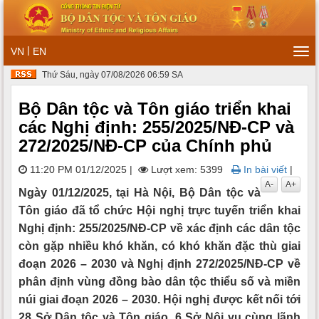
|
VN
EN
Tog
navi
Thứ Sáu, ngày 07/08/2026 06:59 SA
Bộ Dân tộc và Tôn giáo triển khai
các Nghị định: 255/2025/NĐ-CP và
272/2025/NĐ-CP của Chính phủ
11:20 PM 01/12/2025
|
Lượt xem: 5399
In bài viết
|
A-
A+
Ngày 01/12/2025, tại Hà Nội, Bộ Dân tộc và
Tôn giáo đã tổ chức Hội nghị trực tuyến triển khai
Nghị định: 255/2025/NĐ-CP về xác định các dân tộc
còn gặp nhiều khó khăn, có khó khăn đặc thù giai
đoạn 2026 – 2030 và Nghị định 272/2025/NĐ-CP về
phân định vùng đồng bào dân tộc thiểu số và miền
núi giai đoạn 2026 – 2030. Hội nghị được kết nối tới
28 Sở Dân tộc và Tôn giáo, 6 Sở Nội vụ cùng lãnh