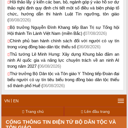
Hội thảo lấy ý kiến các ban, bộ, ngành góp ý vào hồ sơ dự
thảo nghị định quy định chi tiết một số điều và biện pháp tổ
chức, hướng dẫn thi hành Luật Tín ngưỡng, tôn giáo
(
08/08/2026)
Bộ trưởng Nguyễn Đình Khang tiếp Ban Trị sự Tổng hội
Hội thánh Tin Lành Việt Nam (miền Bắc) (
07/08/2026)
Chính phủ ban hành chính sách đối với người có uy tín
trong vùng đồng bào dân tộc thiểu số (
06/08/2026)
Thủ tướng Lê Minh Hưng: Xây dựng Khung bảo đảm an
ninh AI quốc gia và năng lực chuyên trách về an ninh AI
trong năm 2027 (
06/08/2026)
Thứ trưởng Bộ Dân tộc và Tôn giáo Y Thông tiếp Đoàn đại
biểu người có uy tín tiêu biểu trong đồng bào dân tộc thiểu
số thành phố Huế (
06/08/2026)
|
VN
EN
Tog
navi
Trang chủ
Lên đầu trang
CỔNG THÔNG TIN ĐIỆN TỬ BỘ DÂN TỘC VÀ
TÔN GIÁO