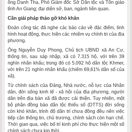
ông Danh Tha, Phó Giám đốc Sở Dân tộc và Tôn giáo
tỉnh An Giang; đại diện sở, ban, ngành liên quan.
Cần giải pháp tháo gỡ khó khăn
Đoàn công tác đã nghe các báo cáo về đặc điểm, tình
hình hoạt động, thực hiện các nhiệm vụ chính trị của địa
phương.
Ông Nguyễn Duy Phong, Chủ tịch UBND xã An Cư,
thông tin, sau sáp nhập, xã có 7.315 hộ, với trên 39
nghìn nhân khẩu; trong đó có 5.092 hộ dân tộc Khmer,
với trên 21 nghìn nhân khẩu (chiếm 69,61% dân số của
xã).
Từ chính sách của Đảng, Nhà nước, nỗ lực của Nhân
dân, đời sống kinh tế - xã hội của địa phương, người
dân trên địa bàn xã đã được cải thiện. Tuy nhiên, một
bộ phận đồng bào dân tộc thiểu số (DTTS) đời sống
còn khó khăn, trình độ dân trí chưa đồng đều nên việc
tiếp cận thông tin, chủ trương, chính sách còn hạn chế.
Thời gian qua, việc bố trí kinh phí cho thực hiện một số
chính sách chưa kịp thời.