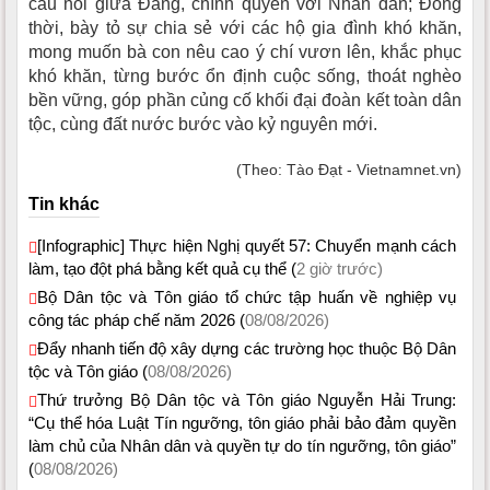
cầu nối giữa Đảng, chính quyền với Nhân dân; Đồng
thời, bày tỏ sự chia sẻ với các hộ gia đình khó khăn,
mong muốn bà con nêu cao ý chí vươn lên, khắc phục
khó khăn, từng bước ổn định cuộc sống, thoát nghèo
bền vững, góp phần củng cố khối đại đoàn kết toàn dân
tộc, cùng đất nước bước vào kỷ nguyên mới.
(Theo: Tào Đạt - Vietnamnet.vn)
Tin khác
[Infographic] Thực hiện Nghị quyết 57: Chuyển mạnh cách
làm, tạo đột phá bằng kết quả cụ thể (
2 giờ trước)
Bộ Dân tộc và Tôn giáo tổ chức tập huấn về nghiệp vụ
công tác pháp chế năm 2026 (
08/08/2026)
Đẩy nhanh tiến độ xây dựng các trường học thuộc Bộ Dân
tộc và Tôn giáo (
08/08/2026)
Thứ trưởng Bộ Dân tộc và Tôn giáo Nguyễn Hải Trung:
“Cụ thể hóa Luật Tín ngưỡng, tôn giáo phải bảo đảm quyền
làm chủ của Nhân dân và quyền tự do tín ngưỡng, tôn giáo”
(
08/08/2026)