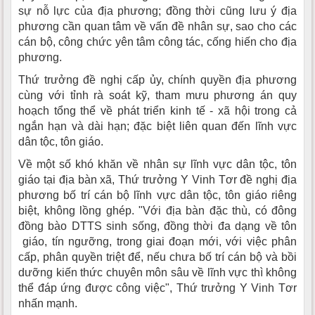
sự nỗ lực của địa phương; đồng thời cũng lưu ý địa
phương cần quan tâm về vấn đề nhân sự, sao cho các
cán bộ, công chức yên tâm công tác, cống hiến cho địa
phương.
Thứ trưởng đề nghị cấp ủy, chính quyền địa phương
cùng với tỉnh rà soát kỹ, tham mưu phương án quy
hoạch tổng thể về phát triển kinh tế - xã hội trong cả
ngắn hạn và dài hạn; đặc biệt liên quan đến lĩnh vực
dân tộc, tôn giáo.
Về một số khó khăn về nhân sự lĩnh vực dân tộc, tôn
giáo tại địa bàn xã, Thứ trưởng Y Vinh Tơr đề nghị địa
phương bố trí cán bộ lĩnh vực dân tộc, tôn giáo riêng
biệt, không lồng ghép. "Với địa bàn đặc thù, có đông
đồng bào DTTS sinh sống, đồng thời đa dạng về tôn
giáo, tín ngưỡng, trong giai đoạn mới, với việc phân
cấp, phân quyền triệt để, nếu chưa bố trí cán bộ và bồi
dưỡng kiến thức chuyên môn sâu về lĩnh vực thì không
thể đáp ứng được công việc", Thứ trưởng Y Vinh Tơr
nhấn mạnh.