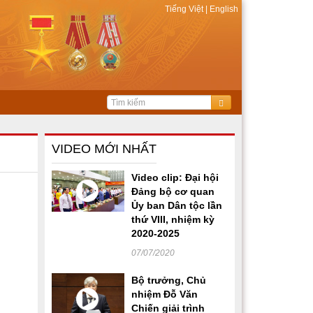
Tiếng Việt
|
English
VIDEO MỚI NHẤT
Video clip: Đại hội
Đảng bộ cơ quan
Ủy ban Dân tộc lần
thứ VIII, nhiệm kỳ
2020-2025
07/07/2020
Bộ trưởng, Chủ
nhiệm Đỗ Văn
Chiến giải trình