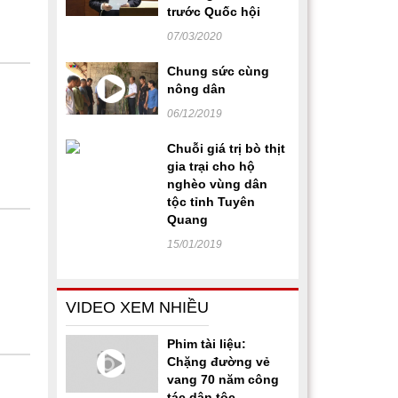
trước Quốc hội
07/03/2020
Chung sức cùng
nông dân
06/12/2019
Chuỗi giá trị bò thịt
gia trại cho hộ
nghèo vùng dân
tộc tỉnh Tuyên
Quang
15/01/2019
VIDEO XEM NHIỀU
Phim tài liệu:
Chặng đường vẻ
vang 70 năm công
tác dân tộc