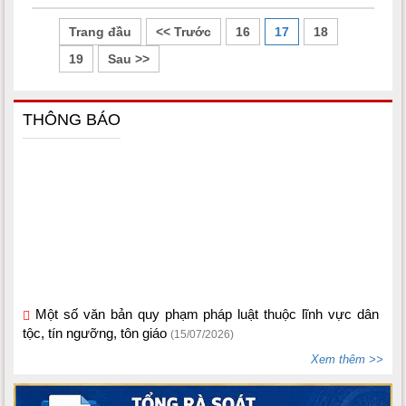
Trang đầu
<< Trước
16
17
18
19
Sau >>
THÔNG BÁO
Một số văn bản quy phạm pháp luật thuộc lĩnh vực dân
tộc, tín ngưỡng, tôn giáo
(15/07/2026)
Bộ Dân tộc và Tôn giáo ban hành Thông tư số
02/2026/TT-BDTTG
(10/06/2026)
Xem thêm >>