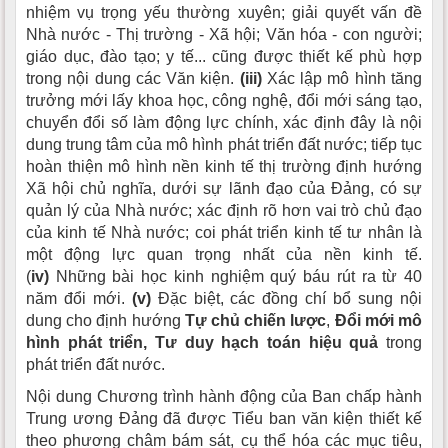
nhiệm vụ trọng yếu thường xuyên; giải quyết vấn đề
Nhà nước - Thị trường - Xã hội; Văn hóa - con người;
giáo dục, đào tạo; y tế... cũng được thiết kế phù hợp
trong nội dung các Văn kiện.
(iii)
Xác lập mô hình tăng
trưởng mới lấy khoa học, công nghệ, đổi mới sáng tạo,
chuyển đổi số làm động lực chính, xác định đây là nội
dung trung tâm của mô hình phát triển đất nước; tiếp tục
hoàn thiện mô hình nền kinh tế thị trường định hướng
Xã hội chủ nghĩa, dưới sự lãnh đạo của Đảng, có sự
quản lý của Nhà nước; xác định rõ hơn vai trò chủ đạo
của kinh tế Nhà nước; coi phát triển kinh tế tư nhân là
một động lực quan trọng nhất của nền kinh tế.
(
iv)
Những bài học kinh nghiệm quý báu rút ra từ 40
năm đổi mới.
(v)
Đặc biệt, các đồng chí bổ sung nội
dung cho định hướng
Tự chủ chiến lược
,
Đổi mới mô
hình phát triển, Tư duy hạch toán hiệu quả
trong
phát triển đất nước.
Nội dung Chương trình hành động của Ban chấp hành
Trung ương Đảng đã được Tiểu ban văn kiện thiết kế
theo phương châm bám sát, cụ thể hóa các mục tiêu,