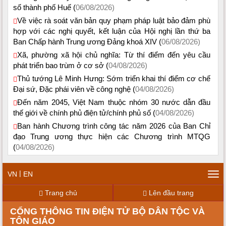
số thành phố Huế (
06/08/2026)
Về việc rà soát văn bản quy phạm pháp luật bảo đảm phù
hợp với các nghị quyết, kết luận của Hội nghị lần thứ ba
Ban Chấp hành Trung ương Đảng khoá XIV (
06/08/2026)
Xã, phường xã hội chủ nghĩa: Từ thí điểm đến yêu cầu
phát triển bao trùm ở cơ sở (
04/08/2026)
Thủ tướng Lê Minh Hưng: Sớm triển khai thí điểm cơ chế
Đại sứ, Đặc phái viên về công nghệ (
04/08/2026)
Đến năm 2045, Việt Nam thuộc nhóm 30 nước dẫn đầu
thế giới về chính phủ điện tử/chính phủ số (
04/08/2026)
Ban hành Chương trình công tác năm 2026 của Ban Chỉ
đạo Trung ương thực hiện các Chương trình MTQG
(
04/08/2026)
|
VN
EN
Tog
navi
Trang chủ
Lên đầu trang
CỔNG THÔNG TIN ĐIỆN TỬ BỘ DÂN TỘC VÀ
TÔN GIÁO