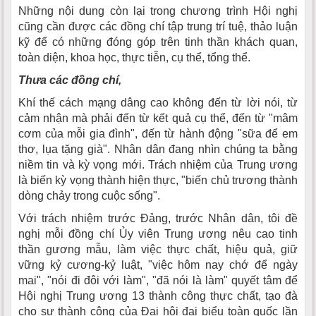
Những nội dung còn lại trong chương trình Hội nghị
cũng cần được các đồng chí tập trung trí tuệ, thảo luận
kỹ để có những đóng góp trên tinh thần khách quan,
toàn diện, khoa học, thực tiễn, cụ thể, tổng thể.
Thưa các đồng chí,
Khí thế cách mạng dâng cao không đến từ lời nói, từ
cảm nhận mà phải đến từ kết quả cụ thể, đến từ "mâm
cơm của mỗi gia đình", đến từ hành động "sữa để em
thơ, lụa tặng già". Nhân dân đang nhìn chúng ta bằng
niềm tin và kỳ vọng mới. Trách nhiệm của Trung ương
là biến kỳ vọng thành hiện thực, "biến chủ trương thành
dòng chảy trong cuộc sống".
Với trách nhiệm trước Đảng, trước Nhân dân, tôi đề
nghị mỗi đồng chí Ủy viên Trung ương nêu cao tinh
thần gương mẫu, làm việc thực chất, hiệu quả, giữ
vững kỷ cương-kỷ luật, "việc hôm nay chớ để ngày
mai", "nói đi đôi với làm", "đã nói là làm" quyết tâm để
Hội nghị Trung ương 13 thành công thực chất, tạo đà
cho sự thành công của Đại hội đại biểu toàn quốc lần