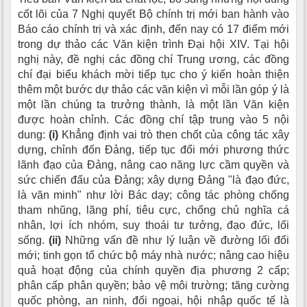
cốt lõi của 7 Nghị quyết Bộ chính trị mới ban hành vào
Báo cáo chính trị và xác định, đến nay có 17 điểm mới
trong dự thảo các Văn kiện trình Đại hội XIV. Tại hội
nghị này, đề nghị các đồng chí Trung ương, các đồng
chí đại biểu khách mời tiếp tục cho ý kiến hoàn thiện
thêm một bước dự thảo các văn kiện vì mỗi lần góp ý là
một lần chúng ta trưởng thành, là một lần Văn kiện
được hoàn chỉnh. Các đồng chí tập trung vào 5 nội
dung:
(i)
Khẳng định vai trò then chốt của công tác xây
dựng, chỉnh đốn Đảng, tiếp tục đổi mới phương thức
lãnh đạo của Đảng, nâng cao năng lực cầm quyền và
sức chiến đấu của Đảng; xây dựng Đảng "là đạo đức,
là văn minh" như lời Bác dạy; công tác phòng chống
tham nhũng, lãng phí, tiêu cực, chống chủ nghĩa cá
nhân, lợi ích nhóm, suy thoái tư tưởng, đạo đức, lối
sống.
(ii)
Những vấn đề như lý luận về đường lối đổi
mới; tinh gọn tổ chức bộ máy nhà nước; nâng cao hiệu
quả hoạt động của chính quyền địa phương 2 cấp;
phân cấp phân quyền; bảo vệ môi trường; tăng cường
quốc phòng, an ninh, đối ngoại, hội nhập quốc tế là