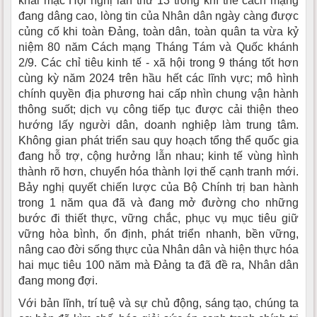
khai mạc Hội nghị lần thứ 13 trong khí thế cách mạng
đang dâng cao, lòng tin của Nhân dân ngày càng được
củng cố khi toàn Đảng, toàn dân, toàn quân ta vừa kỷ
niệm 80 năm Cách mạng Tháng Tám và Quốc khánh
2/9. Các chỉ tiêu kinh tế - xã hội trong 9 tháng tốt hơn
cùng kỳ năm 2024 trên hầu hết các lĩnh vực; mô hình
chính quyền địa phương hai cấp nhìn chung vận hành
thông suốt; dịch vụ công tiếp tục được cải thiện theo
hướng lấy người dân, doanh nghiệp làm trung tâm.
Không gian phát triển sau quy hoạch tổng thể quốc gia
đang hỗ trợ, cộng hưởng lẫn nhau; kinh tế vùng hình
thành rõ hơn, chuyển hóa thành lợi thế cạnh tranh mới.
Bảy nghị quyết chiến lược của Bộ Chính trị ban hành
trong 1 năm qua đã và đang mở đường cho những
bước đi thiết thực, vững chắc, phục vụ mục tiêu giữ
vững hòa bình, ổn định, phát triển nhanh, bền vững,
nâng cao đời sống thực của Nhân dân và hiện thực hóa
hai mục tiêu 100 năm mà Đảng ta đã đề ra, Nhân dân
đang mong đợi.
Với bản lĩnh, trí tuệ và sự chủ động, sáng tạo, chúng ta