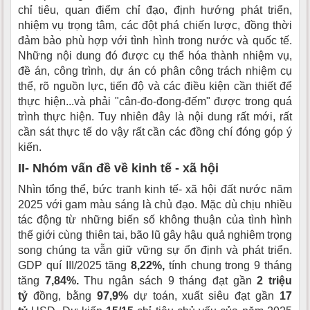
chỉ tiêu, quan điểm chỉ đạo, định hướng phát triển,
nhiệm vụ trọng tâm, các đột phá chiến lược, đồng thời
đảm bảo phù hợp với tình hình trong nước và quốc tế.
Những nội dung đó được cụ thể hóa thành nhiệm vụ,
đề án, công trình, dự án có phân công trách nhiệm cụ
thể, rõ nguồn lực, tiến độ và các điều kiện cần thiết để
thực hiện...và phải "cân-đo-đong-đếm" được trong quá
trình thực hiện. Tuy nhiên đây là nội dung rất mới, rất
cần sát thực tế do vậy rất cần các đồng chí đóng góp ý
kiến.
II- Nhóm vấn đề về kinh tế - xã hội
Nhìn tổng thể, bức tranh kinh tế- xã hội đất nước năm
2025 với gam màu sáng là chủ đạo. Mặc dù chịu nhiều
tác động từ những biến số không thuận của tình hình
thế giới cùng thiên tai, bão lũ gây hậu quả nghiêm trọng
song chúng ta vẫn giữ vững sự ổn định và phát triển.
GDP quí III/2025 tăng
8,22%,
tính chung trong 9 tháng
tăng
7,84%.
Thu ngân sách 9 tháng đạt gần
2 triệu
tỷ
đồng, bằng
97,9%
dự toán, xuất siêu đạt gần
17