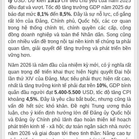
tỷ
USD. Dự kiến
15/15
chỉ tiêu chủ yếu của năm 2025
đều đạt và vượt. Tốc độ tăng trưởng GDP năm 2025 dự
báo đạt mức
8,1%
đến
8,5%.
Đây là sự nỗ lực, cố gắng
rất lớn của Đảng, Chính phủ, Quốc hội, các cơ quan
trong hệ thống chính trị, chính quyền các cấp, cộng
đồng doanh nghiệp và toàn thể Nhân dân. Song cũng
còn nhiều vấn đề trong nội tại nền kinh tế chúng ta phải
quan tâm, giải quyết để tăng trưởng và phát triển bền
vững hơn.
Năm 2026 là năm đầu của nhiệm kỳ mới, có ý nghĩa rất
quan trọng để triển khai thực hiện Nghị quyết Đại hội
lần thứ XIV của Đảng. Mục tiêu phải thực hiện rất cao,
nhất là tăng trưởng kinh tế phải đạt trên
10%,
GDP bình
quân đầu người đạt
5.400-5.500
USD, tốc độ tăng CPI
khoảng
4,5%.
Đây là yêu cầu bắt buộc, nhưng cũng là
vấn đề hết sức khó khăn. Đề nghị Trung ương thảo
luận, cho ý kiến định hướng lớn để Đảng ủy Quốc hội
và Đảng ủy Chính phủ lãnh đạo hoàn thiện kế hoạch
phát triển kinh tế - xã hội; dự toán ngân sách nhà nước
năm 2026 và giai đoạn tới theo tinh thần: Nâng cao tự