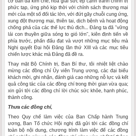
cơ bản đã kìm chế, hóa giải sức ép cạnh tranh chính trị
phức tạp, ứng phó kịp thời với chính sách thương mại
mới của một số đối tác lớn, với đứt gãy chuỗi cung ứng,
xung đột thương mại, thiên tai, dịch bệnh và hoạt động
chống phá của các thế lực thù địch... Đảng ta đã "vững
lái con thuyền giữa sóng to gió lớn", kiên định tiến về
phía trước, phấn đấu đạt và vượt những mục tiêu mà
Nghị quyết Đại hội Đảng lần thứ XIII và các mục tiêu
chiến lược khác mà Đảng đã đề ra.
Thay mặt Bộ Chính trị, Ban Bí thư, tôi nhiệt liệt chào
mừng các đồng chí Ủy viên Trung ương, các đại biểu
khách mời, ghi nhận, đánh giá cao những nỗ lực và kết
quả công tác của các đồng chí trong thời gian vừa qua;
xin gửi tới các đồng chí lời chúc sức khỏe, hạnh phúc,
thành công.
Thưa các đồng chí,
Theo Quy chế làm việc của Ban Chấp hành Trung
ương, Ban Tổ chức Hội nghị đã gửi tới các đồng chí
toàn bộ nội dung, chương trình làm việc để các đồng