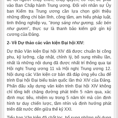
vào Ban Chấp hành Trung ương. Đối với nhân sự Ủy
ban Kiểm tra Trung ương cần lựa chọn giới thiệu
những đồng chí bản lĩnh, công tâm, am hiểu pháp luật,
tinh thông nghiệp vụ, "
trong sáng như gương, sắc bén
như gươm
", thực sự là thanh bảo kiếm giữ gìn kỷ
cương của Đảng.
2-
V
ề
D
ự thảo các văn kiện Đại hội XIV
:
Dự thảo Văn kiện Đại hội XIV đã được chuẩn bị công
phu, kỹ lưỡng, cập nhật, chỉnh lý, bổ sung nhiều lần,
nhất là những nội dung đã được nhất trí thông qua tại
Hội nghị Trung ương 11 và Hội nghị Trung ương 12.
Nội dung các Văn kiện cơ bản đã đáp ứng yêu cầu để
trình Đại hội Đại biểu toàn quốc lần thứ XIV của Đảng.
Phấn đấu xây dựng văn kiện trình Đại hội XIV không
chỉ tổng kết chặng đường phát triển 5 năm qua, xác
định mục tiêu, nhiệm vụ trong 5 năm tới mà còn định
hình tư duy chiến lược, tầm nhìn và định hướng phát
triển đất nước đến giữa thế kỷ XXI.
Tiểu ban Văn kiện đã chắt lọc, bổ sung những nội dung