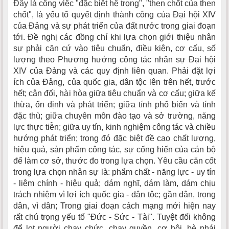
Đây là công việc "đặc biệt hệ trọng", "then chốt của then
chốt", là yếu tố quyết định thành công của Đại hội XIV
của Đảng và sự phát triển của đất nước trong giai đoạn
tới. Đề nghị các đồng chí khi lựa chọn giới thiệu nhân
sự phải căn cứ vào tiêu chuẩn, điều kiện, cơ cấu, số
lượng theo Phương hướng công tác nhân sự Đại hội
XIV của Đảng và các quy định liên quan. Phải đặt lợi
ích của Đảng, của quốc gia, dân tộc lên trên hết, trước
hết; cân đối, hài hòa giữa tiêu chuẩn và cơ cấu; giữa kế
thừa, ổn định và phát triển; giữa tính phổ biến và tính
đặc thù; giữa chuyên môn đào tạo và sở trường, năng
lực thực tiễn; giữa uy tín, kinh nghiệm công tác và chiều
hướng phát triển; trong đó đặc biệt đề cao chất lượng,
hiệu quả, sản phẩm công tác, sự cống hiến của cán bộ
để làm cơ sở, thước đo trong lựa chọn. Yêu cầu căn cốt
trong lựa chọn nhân sự là: phẩm chất - năng lực - uy tín
- liêm chính - hiệu quả; dám nghĩ, dám làm, dám chịu
trách nhiệm vì lợi ích quốc gia - dân tộc; gần dân, trọng
dân, vì dân; Trong giai đoạn cách mạng mới hiện nay
rất chú trọng yếu tố "Đức - Sức - Tài". Tuyệt đối không
để lọt người chạy chức, chạy quyền, cơ hội, bè phái