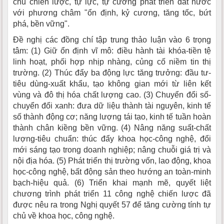
chủ chiến lược, tự lực, tự cường phát triển đất nước
với phương châm "ổn định, kỷ cương, tăng tốc, bứt
phá, bền vững".
Đề nghị các đồng chí tập trung thảo luận vào 6 trọng
tâm: (1) Giữ ổn định vĩ mô: điều hành tài khóa-tiền tệ
linh hoạt, phối hợp nhịp nhàng, củng cố niềm tin thị
trường. (2) Thúc đẩy ba động lực tăng trưởng: đầu tư-
tiêu dùng-xuất khẩu, tạo không gian mới từ liên kết
vùng và đô thị hóa chất lượng cao. (3) Chuyển đổi số-
chuyển đổi xanh: đưa dữ liệu thành tài nguyên, kinh tế
số thành động cơ; năng lượng tái tạo, kinh tế tuần hoàn
thành chân kiềng bền vững. (4) Nâng năng suất-chất
lượng-tiêu chuẩn: thúc đẩy khoa học-công nghệ, đổi
mới sáng tạo trong doanh nghiệp; nâng chuỗi giá trị và
nội địa hóa. (5) Phát triển thị trường vốn, lao động, khoa
học-công nghệ, bất động sản theo hướng an toàn-minh
bạch-hiệu quả. (6) Triển khai mạnh mẽ, quyết liệt
chương trình phát triển 11 công nghệ chiến lược đã
được nêu ra trong Nghị quyết 57 để tăng cường tính tự
chủ về khoa học, công nghệ.